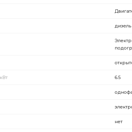
Двигат
дизель
Электр
подогр
открыт
кВт
6.5
однофа
электр
нет