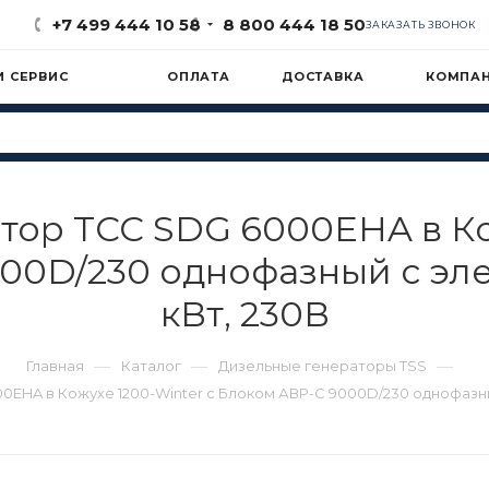
+7 499 444 10 58
8 800 444 18 50
ЗАКАЗАТЬ ЗВОНОК
И СЕРВИС
ОПЛАТА
ДОСТАВКА
КОМПА
тор ТСС SDG 6000EHA в Кож
00D/230 однофазный с эле
кВт, 230В
—
—
—
Главная
Каталог
Дизельные генераторы TSS
EHA в Кожухе 1200-Winter с Блоком АВР-С 9000D/230 однофазны