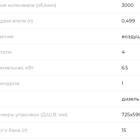
ия коленвала (об/мин)
3000
двигателя (л)
0,499
дения
возду
ателя
4
мальная, кВт
6.5
линдров
1
дизель
меры упаковки (Д;Ш;В; мм)
725х59
го бака (л)
15