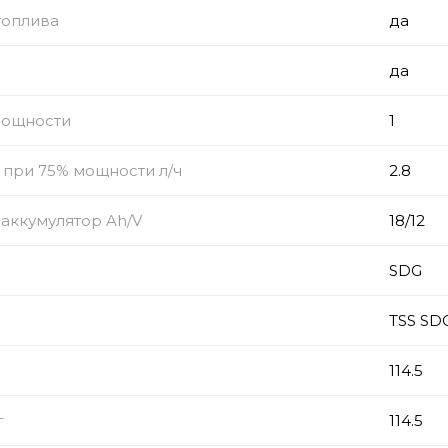
топлива
да
да
мощности
1
 при 75% мощности л/ч
2.8
аккумулятор Ah/V
18/12
SDG
TSS SD
114.5
г
114.5