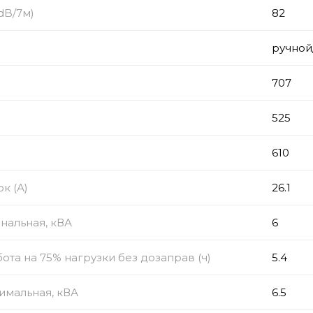
dB/7м)
82
ручной
707
525
610
к (А)
26.1
нальная, кВА
6
ота на 75% нагрузки без дозаправ (ч)
5.4
имальная, кВА
6.5