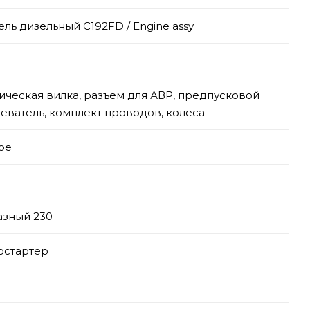
ель дизельный C192FD / Engine assy
ическая вилка, разъем для АВР, предпусковой
еватель, комплект проводов, колёса
ое
зный 230
остартер