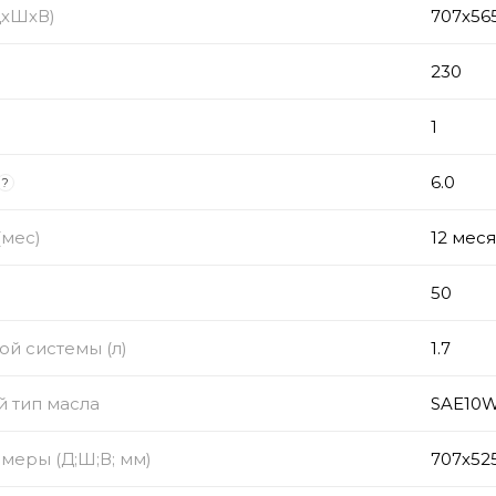
ДхШхВ)
707х56
)
230
з
1
6.0
?
(мес)
12 мес
50
ой системы (л)
1.7
 тип масла
SAE10W4
меры (Д;Ш;В; мм)
707х52