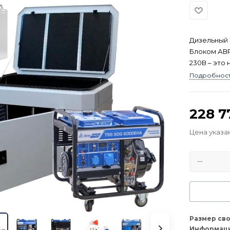
Дизельный 
Блоком АВР
230В – это
продуманна
Подробнос
в беспереб
сложных ус
228 7
Цена указа
Размер св
Информаци