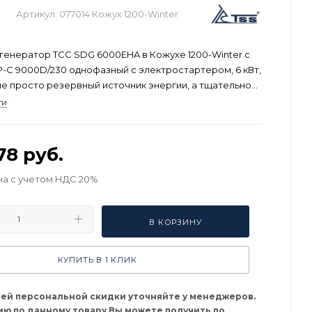
Артикул:
077014 Кожух 1200-Winter
генератор ТСС SDG 6000EHA в Кожухе 1200-Winter с
-С 9000D/230 однофазный с электростартером, 6 кВт,
 не просто резервный источник энергии, а тщательно
я и надежная система, обеспечивающая уверенность
ти
ойном электроснабжении в любых, даже самых
ловиях.
78
руб.
на с учетом НДС 20%
В КОРЗИНУ
КУПИТЬ В 1 КЛИК
оей персональной скидки уточняйте у менеджеров.
ю по данному товару Вы можете получить по