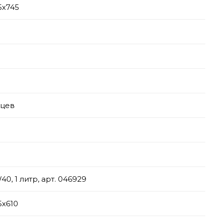
5х745
яцев
0, 1 литр, арт. 046929
5х610