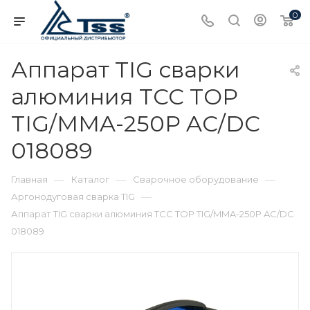
0
Аппарат TIG сварки
алюминия ТСС TOP
TIG/MMA-250P AC/DC
018089
—
—
—
Главная
Каталог
Сварочное оборудование
—
Аргонодуговая сварка TIG
Аппарат TIG сварки алюминия ТСС TOP TIG/MMA-250P AC/DC
018089