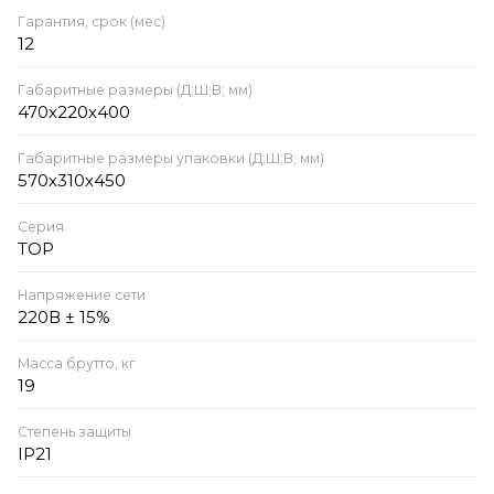
Гарантия, срок (мес)
12
Габаритные размеры (Д;Ш;В; мм)
470х220х400
Габаритные размеры упаковки (Д;Ш;В; мм)
570х310х450
Серия
TOP
Напряжение сети
220В ± 15%
Масса брутто, кг
19
Степень защиты
IP21