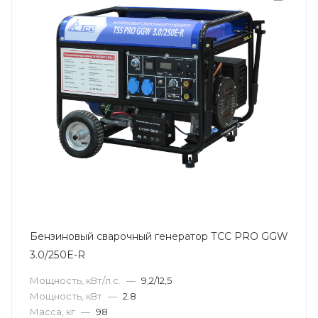
Бензиновый сварочный генератор ТСС PRO GGW
3.0/250E-R
Мощность, кВт/л.с.
—
9,2/12,5
Мощность, кВт
—
2.8
Масса, кг
—
98