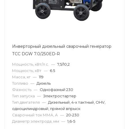
Инверторный дизельный сварочный генератор
ТСС DGW 7.0/250ED-R
Мощность, кВт/л.с.
—
7,5/10,2
Мощность, кВт
—
6.5
Масса, кг
—
119
Топливо
—
Дизель
Фазность
—
Однофазный 230
Тип запуска
—
Электростартер
Тип двигателя
—
Дизельный, 4-х тактный, OHV,
одноцилиндровый, прямой впрыск
Сварочный ток ММА, А
—
20-230
Диаметр электрода, мм
—
1,6-5