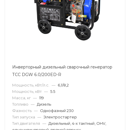
Инверторный дизельный сварочный генератор
ТСС DGW 6.0/200ED-R
Мощность, кВт/л.с.
—
6,1/8,2
Мощность, кВт
—
5.5
Масса, кг
—
119
Топливо
—
Дизель
Фазность
—
Однофазный 230
Тип запуска
—
Электростартер
Тип двигателя
—
Дизельный, 4-х тактный, OHV,
одноцилиндровый, прямой впрыск