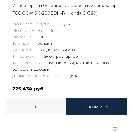
Инверторный бензиновый сварочный генератор
ТСС GGW 5.0/200EDH-R (Honda GX390)
Мощность, кВт/л.с.
—
8,2/11.2
Мощность, кВт
—
5
Масса, кг
—
98
Топливо
—
Бензин
Фазность
—
Однофазный 230
Тип запуска
—
Электростартер
Тип двигателя
—
Бензиновый, 4-х тактный, OHV,
одноцилиндровый
Диаметр электрода, мм
—
1,6-4
225 434
руб.
В КОРЗИНУ