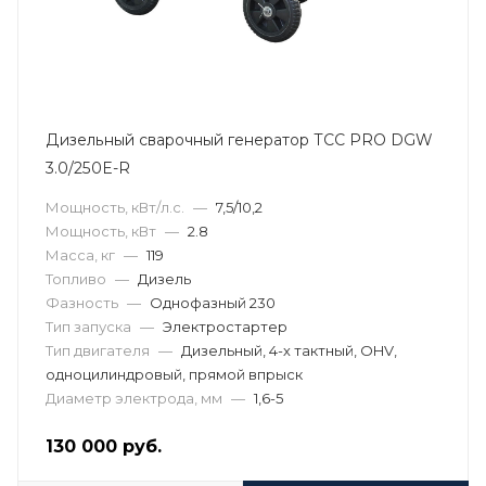
Дизельный сварочный генератор ТСС PRO DGW
3.0/250E-R
Мощность, кВт/л.с.
—
7,5/10,2
Мощность, кВт
—
2.8
Масса, кг
—
119
Топливо
—
Дизель
Фазность
—
Однофазный 230
Тип запуска
—
Электростартер
Тип двигателя
—
Дизельный, 4-х тактный, OHV,
одноцилиндровый, прямой впрыск
Диаметр электрода, мм
—
1,6-5
130 000
руб.