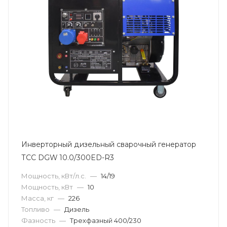
Инверторный дизельный сварочный генератор
ТСС DGW 10.0/300ED-R3
Мощность, кВт/л.с.
—
14/19
Мощность, кВт
—
10
Масса, кг
—
226
Топливо
—
Дизель
Фазность
—
Трехфазный 400/230