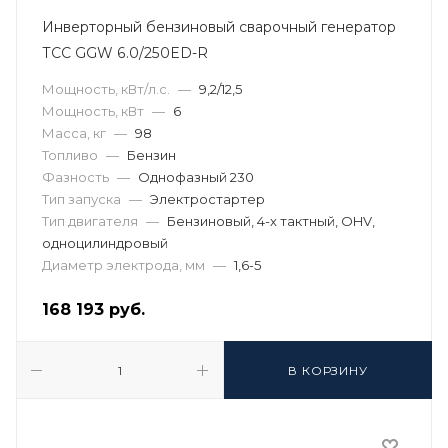
Инверторный бензиновый сварочный генератор
ТСС GGW 6.0/250ED-R
Мощность, кВт/л.с.
—
9,2/12,5
Мощность, кВт
—
6
Масса, кг
—
98
Топливо
—
Бензин
Фазность
—
Однофазный 230
Тип запуска
—
Электростартер
Тип двигателя
—
Бензиновый, 4-х тактный, OHV,
одноцилиндровый
Диаметр электрода, мм
—
1,6-5
168 193
руб.
В КОРЗИНУ