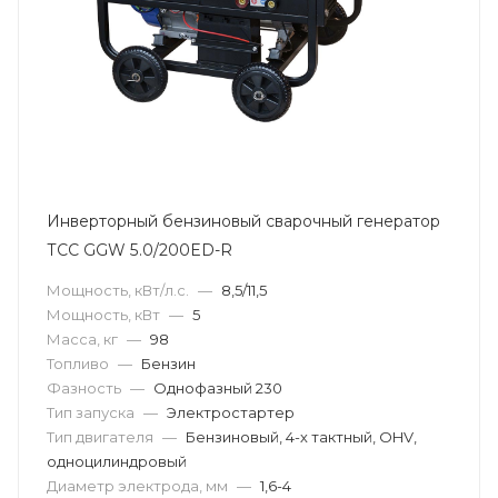
Инверторный бензиновый сварочный генератор
ТСС GGW 5.0/200ED-R
Мощность, кВт/л.с.
—
8,5/11,5
Мощность, кВт
—
5
Масса, кг
—
98
Топливо
—
Бензин
Фазность
—
Однофазный 230
Тип запуска
—
Электростартер
Тип двигателя
—
Бензиновый, 4-х тактный, OHV,
одноцилиндровый
Диаметр электрода, мм
—
1,6-4