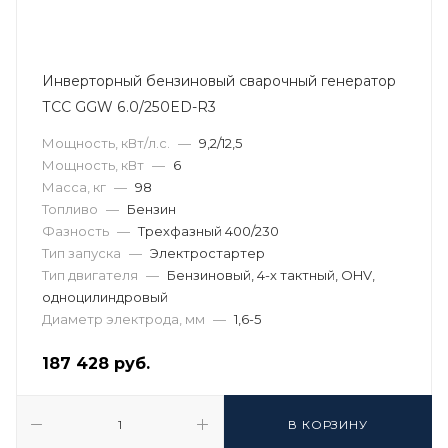
Инверторный бензиновый сварочный генератор
ТСС GGW 6.0/250ED-R3
Мощность, кВт/л.с.
—
9,2/12,5
Мощность, кВт
—
6
Масса, кг
—
98
Топливо
—
Бензин
Фазность
—
Трехфазный 400/230
Тип запуска
—
Электростартер
Тип двигателя
—
Бензиновый, 4-х тактный, OHV,
одноцилиндровый
Диаметр электрода, мм
—
1,6-5
187 428
руб.
В КОРЗИНУ