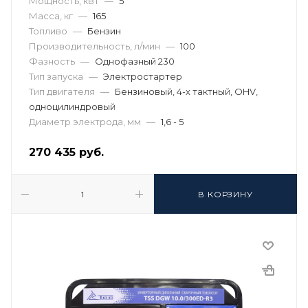
Мощность, кВт
—
5
Масса, кг
—
165
Топливо
—
Бензин
Производительность, л/мин
—
100
Фазность
—
Однофазный 230
Тип запуска
—
Электростартер
Тип двигателя
—
Бензиновый, 4-х тактный, OHV,
одноцилиндровый
Диаметр электрода, мм
—
1,6 - 5
270 435
руб.
В КОРЗИНУ