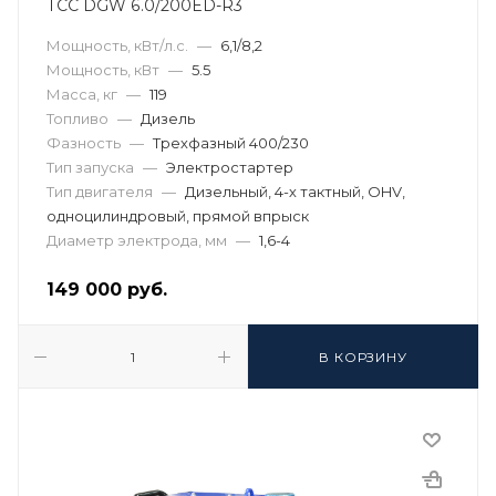
ТСС DGW 6.0/200ED-R3
Мощность, кВт/л.с.
—
6,1/8,2
Мощность, кВт
—
5.5
Масса, кг
—
119
Топливо
—
Дизель
Фазность
—
Трехфазный 400/230
Тип запуска
—
Электростартер
Тип двигателя
—
Дизельный, 4-х тактный, OHV,
одноцилиндровый, прямой впрыск
Диаметр электрода, мм
—
1,6-4
149 000
руб.
В КОРЗИНУ