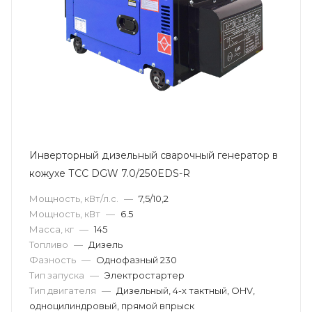
Инверторный дизельный сварочный генератор в
кожухе ТСС DGW 7.0/250EDS-R
Мощность, кВт/л.с.
—
7,5/10,2
Мощность, кВт
—
6.5
Масса, кг
—
145
Топливо
—
Дизель
Фазность
—
Однофазный 230
Тип запуска
—
Электростартер
Тип двигателя
—
Дизельный, 4-х тактный, OHV,
одноцилиндровый, прямой впрыск