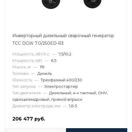
Инверторный дизельный сварочный генератор
ТСС DGW 7.0/250ED-R3
Мощность, кВт/л.с.
—
7,5/10,2
Мощность, кВт
—
6.5
Масса, кг
—
119
Топливо
—
Дизель
Фазность
—
Трехфазный 400/230
Тип запуска
—
Электростартер
Тип двигателя
—
Дизельный, 4-х тактный, OHV,
одноцилиндровый, прямой впрыск
Диаметр электрода, мм
—
1,6-5
206 477
руб.