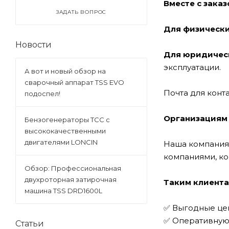
Вместе с заказ
ЗАДАТЬ ВОПРОС
Для физически
Новости
Для юридическ
эксплуатации.
А вот и новый обзор на
сварочный аппарат TSS EVO
Почта для кон
подоспел!
Организациям
Бензогенераторы ТСС с
высококачественными
двигателями LONCIN
Наша компания 
компаниями, к
Обзор: Профессиональная
двухроторная затирочная
Таким клиента
машина TSS DRD1600L
✅ Выгодные це
✅ Оперативную 
Статьи