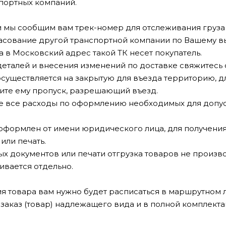
спортных компаний.
 мы сообщим вам трек-номер для отслеживания груза 
сование другой транспортной компании по Вашему вы
а в Московский адрес такой ТК несет покупатель.
деталей и внесения изменений по доставке свяжитес
осуществляется на закрытую для въезда территорию, дл
ите ему пропуск, разрешающий въезд.
е все расходы по оформлению необходимых для допуск
 оформлен от имени юридического лица, для получени
или печать.
х документов или печати отгрузка товаров не произво
ивается отдельно.
я товара вам нужно будет расписаться в маршрутном ли
 заказ (товар) надлежащего вида и в полной комплекта