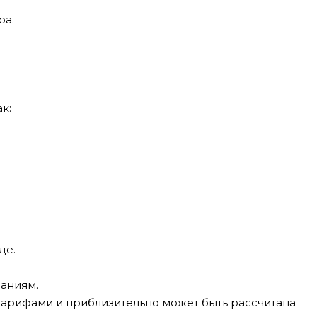
ра.
к:
де.
.
аниям.
тарифами и приблизительно может быть рассчитана