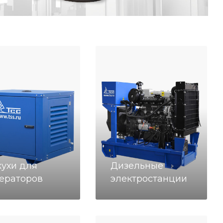
ухи для
Дизельные
ераторов
электростанции