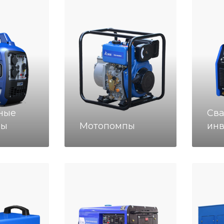
ные
Св
ры
Мотопомпы
ин