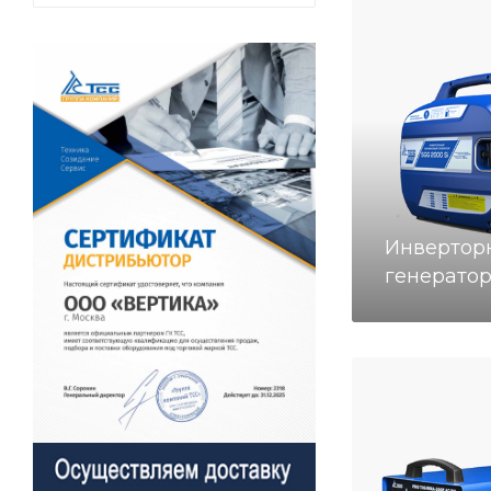
Инвертор
генерато