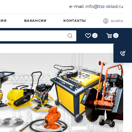
e-mail:
info@tss-sklad.ru
НИЯ
ВАКАНСИИ
КОНТАКТЫ
ВОЙТИ
0
0
торные
новые
аторы ТСС
генератор ТСС - безотказный
 даче, в походе, на рыбалке, в
их местах.
ЫЕ ГЕНЕРАТОРЫ КАТАЛОГ