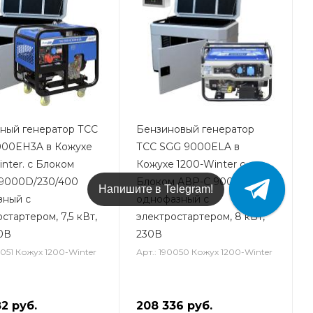
ный генератор ТСС
Бензиновый генератор
00EH3A в Кожухе
ТСС SGG 9000ELA в
nter. с Блоком
Кожухе 1200-Winter с
9000D/230/400
Блоком АВР-C 9000/230
Напишите в Telegram!
зный с
однофазный с
стартером, 7,5 кВт,
электростартером, 8 кВт,
0В
230В
0051 Кожух 1200-Winter
Арт.: 190050 Кожух 1200-Winter
82
руб.
208 336
руб.