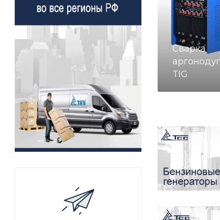
Сварка
аргоноду
TIG