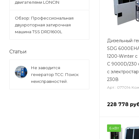
двигателями LONCIN
Обзор: Профессиональная
двухроторная затирочная
машина TSS DRD1600L
Дизельный ге
SDG 6000EHA
Статьи
1200-Winter с
С 9000D/230
Не заводится
с электростар
генератор ТСС: Поиск
230В
неисправностей.
Арт.: 077014 Ко
228 778
руб
6 кВт