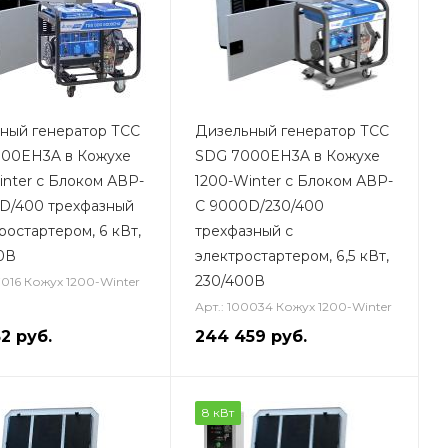
ный генератор ТСС
Дизельный генератор ТСС
00EH3A в Кожухе
SDG 7000EH3A в Кожухе
inter с Блоком АВР-
1200-Winter с Блоком АВР-
D/400 трехфазный
С 9000D/230/400
ростартером, 6 кВт,
трехфазный с
0В
электростартером, 6,5 кВт,
230/400В
7016 Кожух 1200-Winter
Арт.: 100034 Кожух 1200-Winter
52
руб.
244 459
руб.
8 кВт