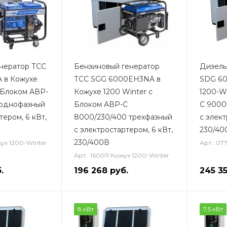
нератор ТСС
Бензиновый генератор
Дизель
 в Кожухе
ТСС SGG 6000EH3NA в
SDG 60
 Блоком АВР-
Кожухе 1200 Winter с
1200-W
 однофазный
Блоком АВР-С
С 9000
тером, 6 кВт,
8000/230/400 трехфазный
с элект
с электростартером, 6 кВт,
230/40
230/400В
жух 1200-Winter
Арт.: 07
Арт.: 160011 Кожух 1200-Winter
.
196 268
руб.
245 3
8 кВт
7,5 кВт