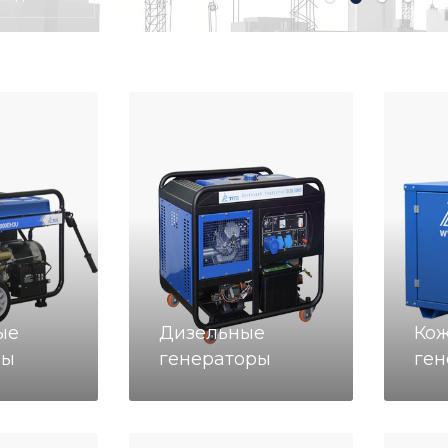
ые
Дизельные
Кож
ры
генераторы
ген