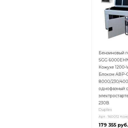
Бензиновый г
SGG 6000EHN
Кожухе 1200-W
Блоком АВР-
8000/230/40
однофазный 
электростарте
230В
Duplex
Арт.: 160012 Кож
179 355
руб.