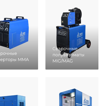
Сварочные
арочные
полуавтоматы
верторы MMA
MIG/MAG