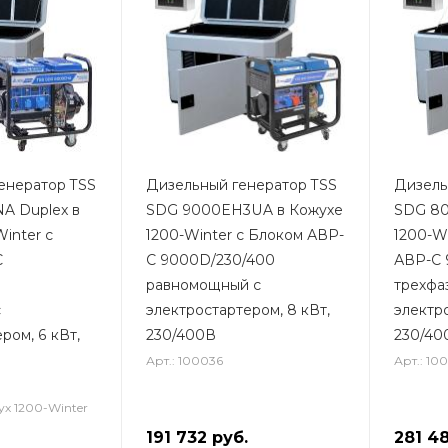
енератор TSS
Дизельный генератор TSS
Дизель
A Duplex в
SDG 9000EH3UA в Кожухе
SDG 80
inter с
1200-Winter с Блоком АВР-
1200-Wi
С
С 9000D/230/400
АВР-С 
0
равномощный с
трехфа
с
электростартером, 8 кВт,
электро
ром, 6 кВт,
230/400В
230/40
Арт.: 100036
Арт.: 10
ух 1200-Winter
191 732
руб.
281 4