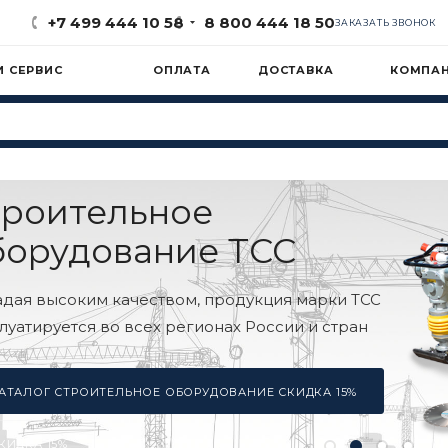
+7 499 444 10 58
8 800 444 18 50
ЗАКАЗАТЬ ЗВОНОК
И СЕРВИС
ОПЛАТА
ДОСТАВКА
КОМПА
Инвер
бензи
генер
Инверторный 
помощник - на
гараже и друг
ИНВЕРТОРН