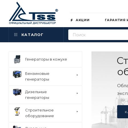
АКЦИИ
ГАРАНТИЯ 
КАТАЛОГ
ое
Генераторы в кожухе
ие ТСС
Бензиновые
генераторы
вом, продукция марки ТСС
Дизельные
регионах России и стран
генераторы
Строительное
ОБОРУДОВАНИЕ СКИДКА 15%
оборудование