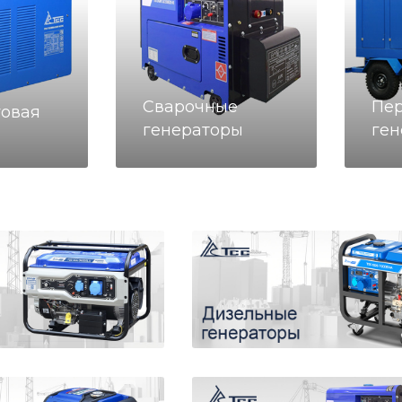
Сварочные
Пе
говая
генераторы
ген