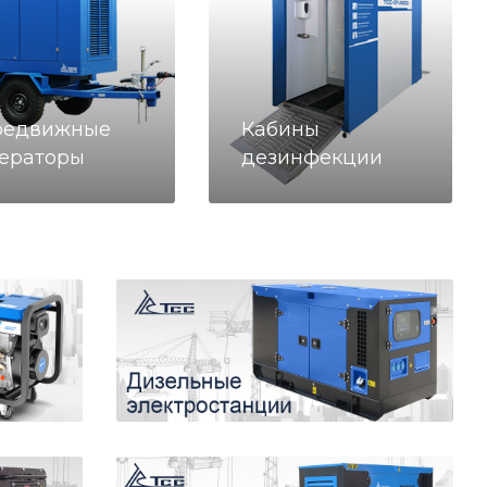
редвижные
Кабины
ераторы
дезинфекции