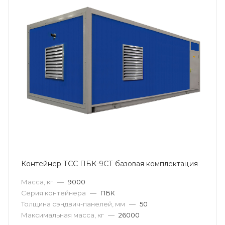
Контейнер ТСС ПБК-9СТ базовая комплектация
Масса, кг
—
9000
Серия контейнера
—
ПБК
Толщина сэндвич-панелей, мм
—
50
Максимальная масса, кг
—
26000