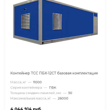
Контейнер ТСС ПБК-12СТ базовая комплектация
Масса, кг
—
11000
Серия контейнера
—
ПБК
Толщина сэндвич-панелей, мм
—
50
Максимальная масса, кг
—
26000
4 044 914
руб.