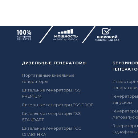
ДИЗЕЛЬНЫЕ ГЕНЕРАТОРЫ
БЕНЗИНО
ГЕНЕРАТ
Портативные дизельные
генераторы
Инверторн
генератор
Дизельные генераторы TSS
PREMIUM
Генераторы
запуском
Дизельные генераторы TSS PROF
Генераторы
Дизельные генераторы TSS
Автозапуск
STANDART
Генераторы
Дизельные генераторы ТСС
Однофазны
СЛАВЯНКА