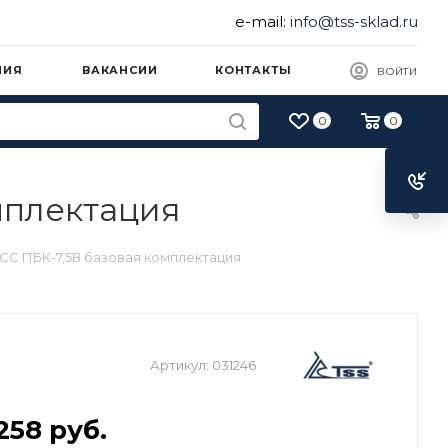
e-mail:
info@tss-sklad.ru
НИЯ
ВАКАНСИИ
КОНТАКТЫ
ВОЙТИ
0
0
мплектация
СС ПБК-7,5В базовая комплектация
Артикул:
031246
 258
руб.