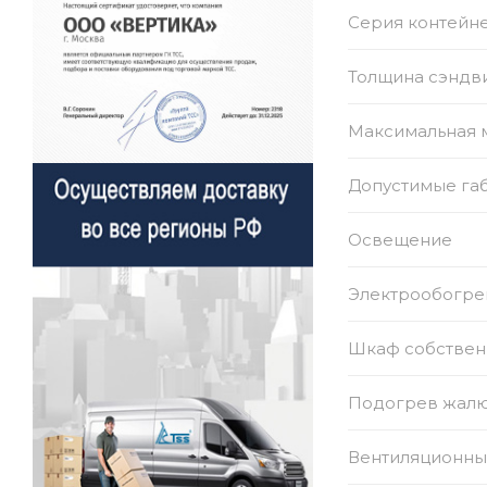
Серия контейн
Толщина сэндви
Максимальная м
Допустимые габ
Освещение
Электрообогре
Шкаф собствен
Подогрев жал
Вентиляционны