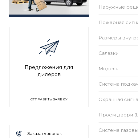
Наружные реше
Пожарная сигн
Размеры внутр
Салазки
Предложения для
Модель
дилеров
Система подкач
Охранная сигн
ОТПРАВИТЬ ЗАЯВКУ
Проем двери (Ш
Система газов
Заказать звонок