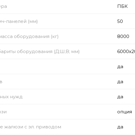
ера
ПБК
ч-панелей (мм)
50
асса оборудования (кг)
8000
ариты оборудования (Д;Ш;В; мм)
6000х2
да
в
да
ных нужд
да
юзи
опция
е жалюзи с эл. приводом
да