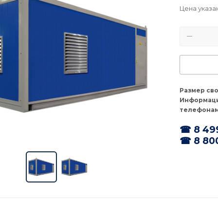
Цена указа
Размер св
Информаци
телефонам
☎ 8 49
☎ 8 80