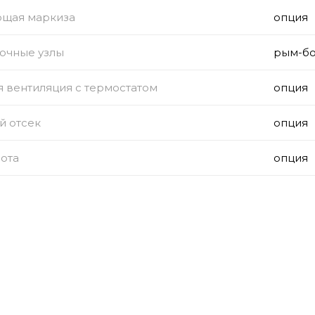
щая маркиза
опция
очные узлы
рым-бо
 вентиляция с термостатом
опция
й отсек
опция
ота
опция