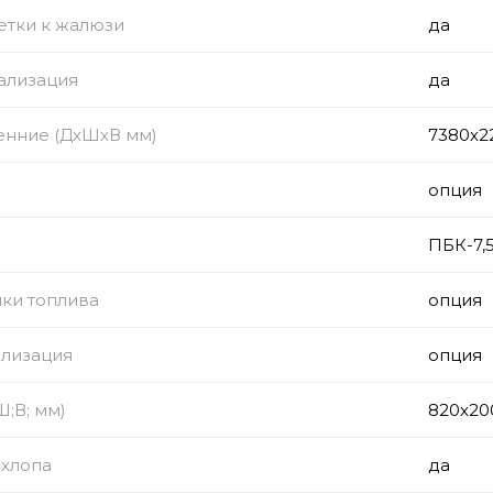
тки к жалюзи
да
ализация
да
енние (ДхШхВ мм)
7380х2
опция
ПБК-7,
ки топлива
опция
ализация
опция
;В; мм)
820х20
ыхлопа
да