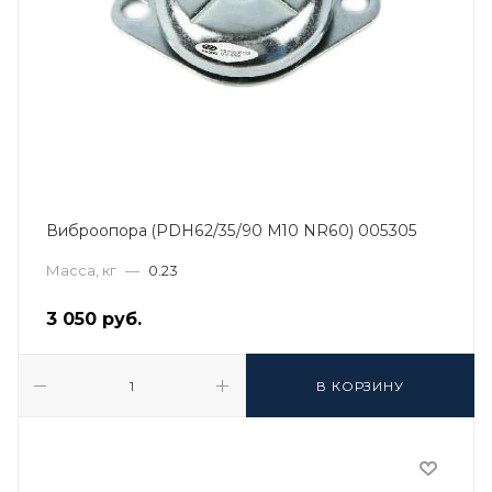
Виброопора (PDH62/35/90 M10 NR60) 005305
Масса, кг
—
0.23
3 050
руб.
В КОРЗИНУ