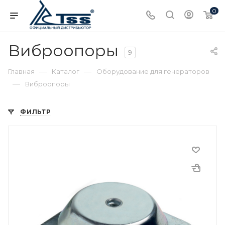
0
Виброопоры
9
—
—
Главная
Каталог
Оборудование для генераторов
—
Виброопоры
ФИЛЬТР