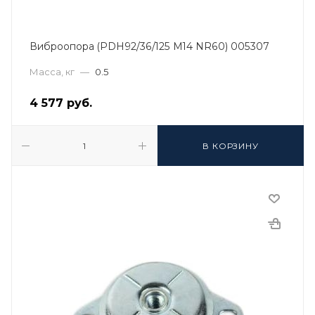
Виброопора (PDH92/36/125 M14 NR60) 005307
Масса, кг
—
0.5
4 577
руб.
В КОРЗИНУ