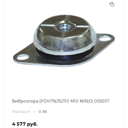
Виброопора (PDH78/35/110 M10 NR60) 005597
Масса, кг
—
0.36
4 577
руб.