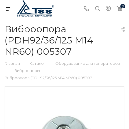
0
Виброопора
(PDH92/36/125 M14
NR60) 005307
—
—
Главная
Каталог
Оборудование для генераторов
—
—
Виброопоры
Виброопора (PDH92/36/125 M14 NR60) 005307