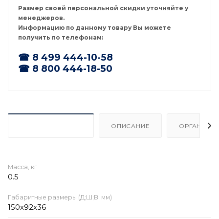
Размер своей персональной скидки уточняйте у
менеджеров.
Информацию по данному товару Вы можете
получить по телефонам:
☎ 8 499 444-10-58
☎ 8 800 444-18-50
ХАРАКТЕРИСТИКИ
ОПИСАНИЕ
ОРГАНИЗА
Масса, кг
0.5
Габаритные размеры (Д;Ш;В; мм)
150х92х36