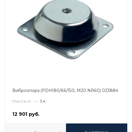
Виброопора (PDH180/66/150, M20 NR60) 023884
Масса, кг
—
3.4
12 901
руб.