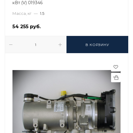
кВт (V) 019346
Масса, кг
—
1.5
54 255
руб.
В КОРЗИНУ