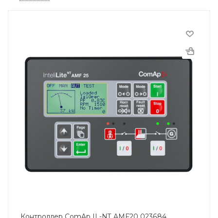
Контроллер ComAp IL-NT AMF20 023684