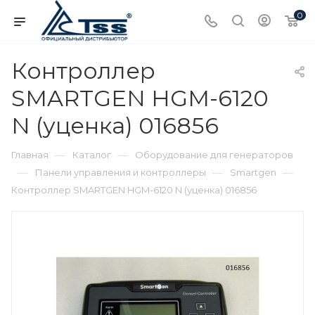
0
Контроллер
SMARTGEN HGM-6120
N (уценка) 016856
—
—
Главная
Каталог
Оборудование для генераторов
—
—
—
Панели управления и контроллеры
Smartgen
Контроллер SMARTGEN HGM-6120 N (уценка) 016856