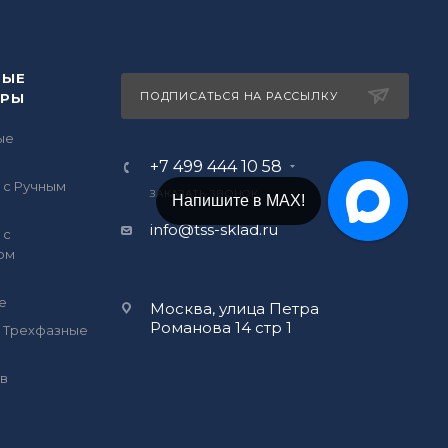
ВЫЕ
ПОДПИСАТЬСЯ НА РАССЫЛКУ
ОРЫ
ые
ы
+7 499 444 10 58
 с Ручным
ЗАКАЗАТЬ ЗВОНОК
Напишите в Telegram!
info@tss-sklad.ru
 с
ом
е
Москва, улица Петра
Романова 14 стр 1
 Трехфазные
в