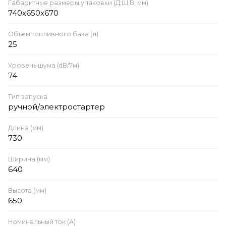
Габаритные размеры упаковки (Д;Ш;В; мм)
740х650х670
Объём топливного бака (л)
25
Уровень шума (dB/7м)
74
Тип запуска
ручной/электростартер
Длина (мм)
730
Ширина (мм)
640
Высота (мм)
650
Номинальный ток (А)