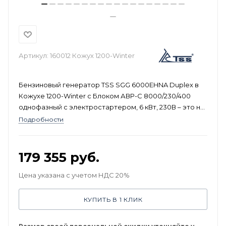
Артикул:
160012 Кожух 1200-Winter
Бензиновый генератор TSS SGG 6000EHNA Duplex в
Кожухе 1200-Winter с Блоком АВР-С 8000/230/400
однофазный с электростартером, 6 кВт, 230В – это не
просто источник резервного электропитания, а
Подробности
тщательно продуманное решение, обеспечивающее
бесперебойную работу критически важного
оборудования в самых сложных условиях.
179 355
руб.
Цена указана с учетом НДС 20%
КУПИТЬ В 1 КЛИК