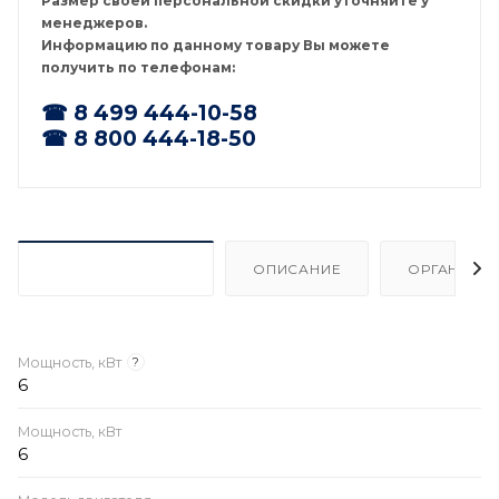
Размер своей персональной скидки уточняйте у
менеджеров.
Информацию по данному товару Вы можете
получить по телефонам:
☎ 8 499 444-10-58
☎ 8 800 444-18-50
ХАРАКТЕРИСТИКИ
ОПИСАНИЕ
ОРГАНИЗА
Мощность, кВт
?
6
Мощность, кВт
6