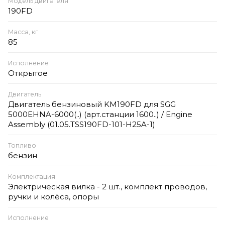
Модель двигателя
190FD
Масса, кг
85
Исполнение
Открытое
Двигатель
Двигатель бензиновый KM190FD для SGG
5000EHNA-6000(..) (арт.станции 1600..) / Engine
Assembly (01.05.TSS190FD-101-H25A-1)
Топливо
бензин
Комплектация
Электрическая вилка - 2 шт., комплект проводов,
ручки и колёса, опоры
Исполнение