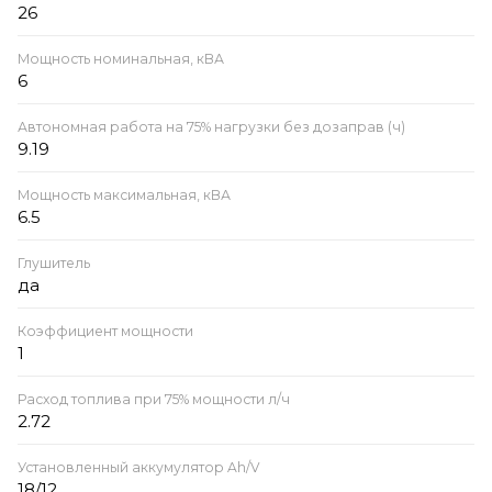
26
Мощность номинальная, кВА
6
Автономная работа на 75% нагрузки без дозаправ (ч)
9.19
Мощность максимальная, кВА
6.5
Глушитель
да
Коэффициент мощности
1
Расход топлива при 75% мощности л/ч
2.72
Установленный аккумулятор Ah/V
18/12