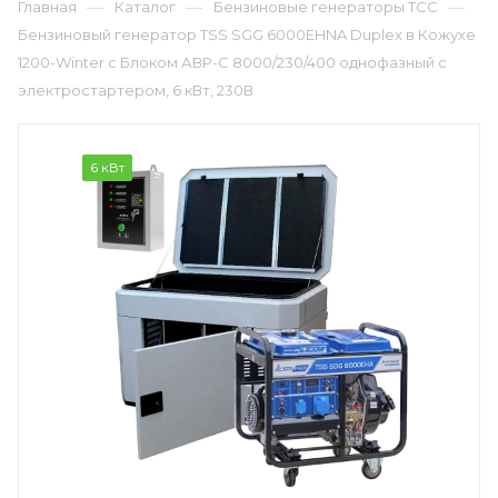
—
—
—
Главная
Каталог
Бензиновые генераторы ТСС
Бензиновый генератор TSS SGG 6000EHNA Duplex в Кожухе
1200-Winter с Блоком АВР-С 8000/230/400 однофазный с
электростартером, 6 кВт, 230В
6 кВт