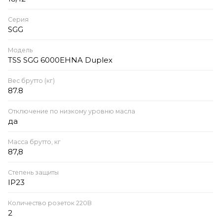
Серия
SGG
Модель
TSS SGG 6000EHNA Duplex
Вес брутто (кг)
87.8
Отключение по низкому уровню масла
да
Масса брутто, кг
87,8
Степень защиты
IP23
Количество розеток 220В
2