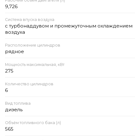
Рабочий объём двигателя (л)
9,726
Система впуска воздуха
с турбонаддувом и промежуточным охлаждением
воздуха
Расположение цилиндров
рядное
Мощность максимальная, кВт
275
Количество цилиндров
6
Вид топлива
дизель
Объём топливного бака (л)
565