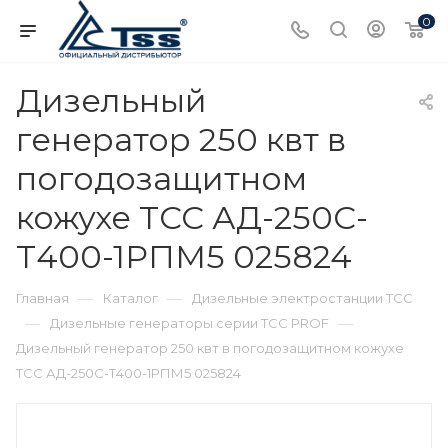
0
Дизельный
генератор 250 квт в
погодозащитном
кожухе ТСС АД-250С-
Т400-1РПМ5 025824
—
—
Главная
Каталог
Дизельные электростанции ТСС
—
—
Дизельные генераторы серии ТСС PROF
Дизельный генератор 250 квт в погодозащитном кожухе
ТСС АД-250С-Т400-1РПМ5 025824