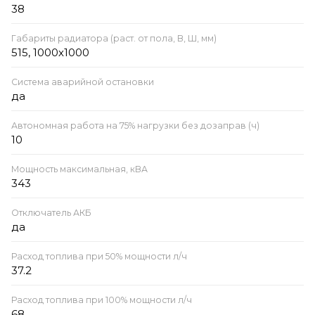
38
Габариты радиатора (раст. от пола, В, Ш, мм)
515, 1000х1000
Система аварийной остановки
да
Автономная работа на 75% нагрузки без дозаправ (ч)
10
Мощность максимальная, кВА
343
Отключатель АКБ
да
Расход топлива при 50% мощности л/ч
37.2
Расход топлива при 100% мощности л/ч
68