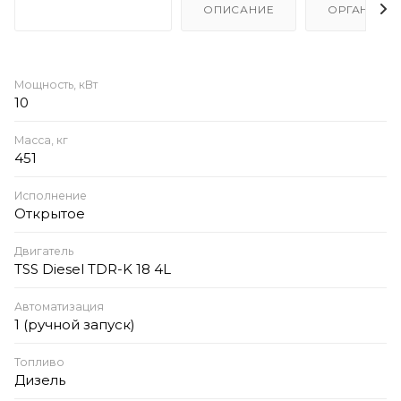
ХАРАКТЕРИСТИКИ
ОПИСАНИЕ
ОРГАНИЗА
Мощность, кВт
10
Масса, кг
451
Исполнение
Открытое
Двигатель
TSS Diesel TDR-K 18 4L
Автоматизация
1 (ручной запуск)
Топливо
Дизель