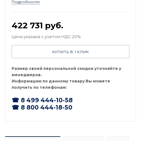
электроэнергии. Он обеспечит стабильное питание
Подробности
вашего оборудования и позволит вам не зависеть от
перебоев в электросети. Выбирая ТСС АД-10С-230, вы
выбираете уверенность в завтрашнем дне.
422 731
руб.
Цена указана с учетом НДС 20%
КУПИТЬ В 1 КЛИК
Размер своей персональной скидки уточняйте у
менеджеров.
Информацию по данному товару Вы можете
получить по телефонам:
☎ 8 499 444-10-58
☎ 8 800 444-18-50