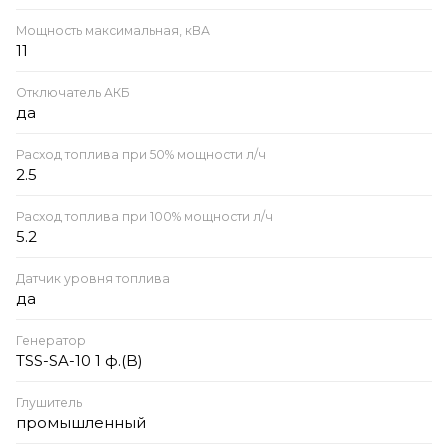
Мощность максимальная, кВА
11
Отключатель АКБ
да
Расход топлива при 50% мощности л/ч
2.5
Расход топлива при 100% мощности л/ч
5.2
Датчик уровня топлива
да
Генератор
TSS-SA-10 1 ф.(B)
Глушитель
промышленный