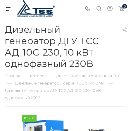
0
Дизельный
генератор ДГУ ТСС
АД-10С-230, 10 кВт
однофазный 230В
—
—
Главная
Каталог
Дизельные электростанции ТСС
—
—
Дизельные генераторы серии ТСС STANDART
Дизельный генератор ДГУ ТСС АД-10С-230, 10 кВт
однофазный 230В
10 кВт