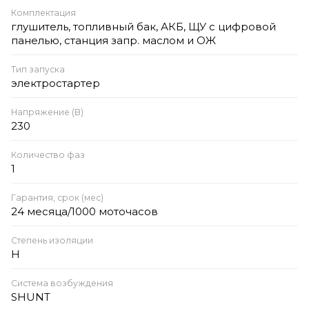
Комплектация
глушитель, топливный бак, АКБ, ЩУ с цифровой
панелью, станция запр. маслом и ОЖ
Тип запуска
электростартер
Напряжение (В)
230
Количество фаз
1
Гарантия, срок (мес)
24 месяца/1000 моточасов
Степень изоляции
H
Система возбуждения
SHUNT