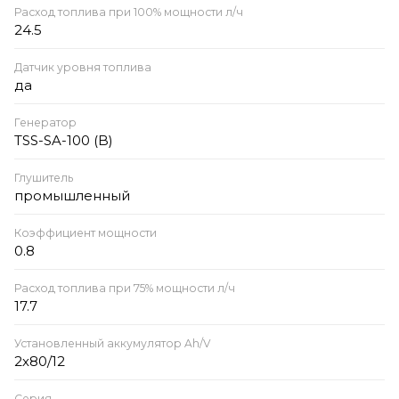
Расход топлива при 100% мощности л/ч
24.5
Датчик уровня топлива
да
Генератор
TSS-SA-100 (B)
Глушитель
промышленный
Коэффициент мощности
0.8
Расход топлива при 75% мощности л/ч
17.7
Установленный аккумулятор Ah/V
2х80/12
Серия