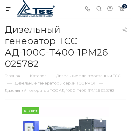
0
Дизельный
генератор ТСС
АД-100С-Т400-1РМ26
025782
—
—
Главная
Каталог
Дизельные электростанции ТСС
—
—
Дизельные генераторы серии ТСС PROF
Дизельный генератор ТСС АД-100С-Т400-1РМ26 025782
100 кВт