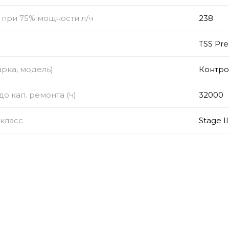
 при 75% мощности л/ч
238
TSS Pr
рка, модель)
Контро
о кап. ремонта (ч)
32000
класс
Stage II