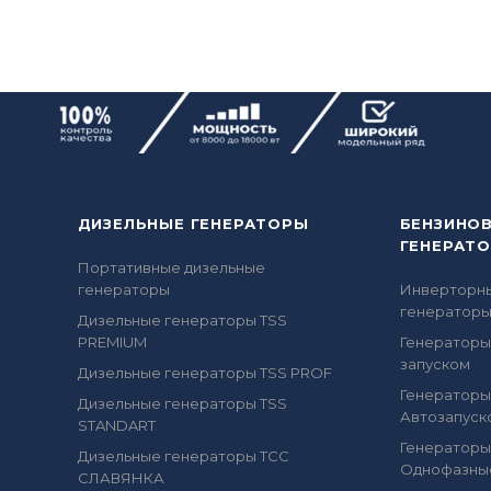
ДИЗЕЛЬНЫЕ ГЕНЕРАТОРЫ
БЕНЗИНО
ГЕНЕРАТ
Портативные дизельные
генераторы
Инверторн
генератор
Дизельные генераторы TSS
PREMIUM
Генераторы
запуском
Дизельные генераторы TSS PROF
Генераторы
Дизельные генераторы TSS
Автозапуск
STANDART
Генераторы
Дизельные генераторы ТСС
Однофазны
СЛАВЯНКА