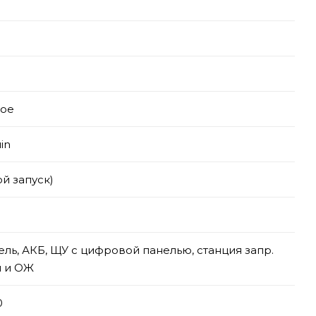
тое
in
ой запуск)
ель, АКБ, ЩУ с цифровой панелью, станция запр.
 и ОЖ
0