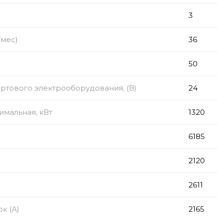
з
3
(мес)
36
50
тового электрооборудования, (В)
24
мальная, кВт
1320
6185
2120
2611
к (А)
2165