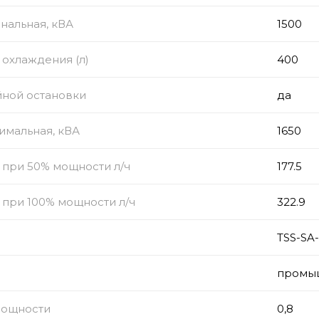
нальная, кВА
1500
охлаждения (л)
400
йной остановки
да
имальная, кВА
1650
 при 50% мощности л/ч
177.5
 при 100% мощности л/ч
322.9
TSS-SA
промы
мощности
0,8