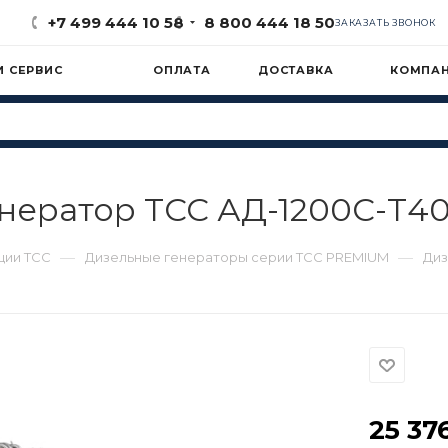
+7 499 444 10 58
8 800 444 18 50
ЗАКАЗАТЬ ЗВОНОК
И СЕРВИС
ОПЛАТА
ДОСТАВКА
КОМПА
нератор ТСС АД-1200С-Т40
—
—
ции ТСС
Дизельные генераторы серии ТСС PREMIUM
Диз
25 376