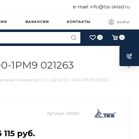
e-mail:
info@tss-sklad.ru
НИЯ
ВАКАНСИИ
КОНТАКТЫ
ВОЙТИ
0
0
0-1РМ9 021263
ельный генератор ТСС АД-1200С-Т400-1РМ9 021263
Артикул:
021263
 115
руб.