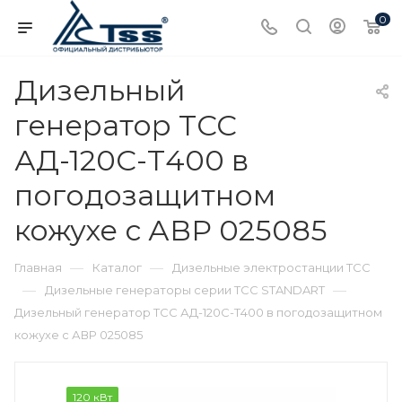
0
Дизельный
генератор ТСС
АД-120С-Т400 в
погодозащитном
кожухе с АВР 025085
—
—
Главная
Каталог
Дизельные электростанции ТСС
—
—
Дизельные генераторы серии ТСС STANDART
Дизельный генератор ТСС АД-120С-Т400 в погодозащитном
кожухе с АВР 025085
120 кВт