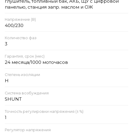
глушитель, топливный бак, АКБ, ЩУ с цифровой
панелью, станция запр. маслом и ОЖ
Напряжение (В)
400/230
Количество фаз
3
Гарантия, срок (мес)
24 месяца/1000 моточасов
Степень изоляции
Н
Система возбуждения
SHUNT
Точность регулировки напряжения (± %)
1
Регулятор напряжения