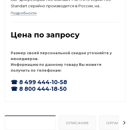
Standart серийно производится в России, на
мощностях современного производственного
Подробности
комплекса группы компаний ТСС. Предназначен для
снабжения трёхфазным электрическим током с
напряжением 400 В, любых объектов-потребителей
Цена по запросу
номинальной мощностью 120 кВт (150 кВА) и
максимальной мощностью 132 кВт (165 кВА).
Размер своей персональной скидки уточняйте у
менеджеров.
Информацию по данному товару Вы можете
получить по телефонам:
☎ 8 499 444-10-58
☎ 8 800 444-18-50
ХАРАКТЕРИСТИКИ
ОПИСАНИЕ
ОРГАНИЗА