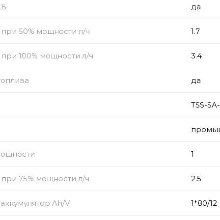
КБ
да
 при 50% мощности л/ч
1.7
 при 100% мощности л/ч
3.4
топлива
да
TSS-SA-
промы
мощности
1
 при 75% мощности л/ч
2.5
аккумулятор Ah/V
1*80/12