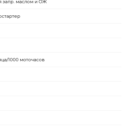
я запр. маслом и ОЖ
остартер
яца/1000 моточасов