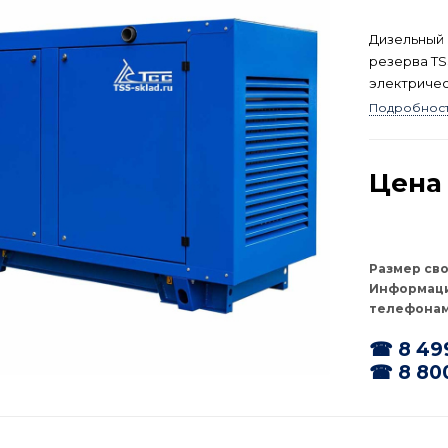
Дизельный 
резерва TS
электричес
мощностью 
Подробнос
сертифицир
Цена 
Размер св
Информаци
телефонам
☎ 8 49
☎ 8 80