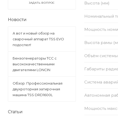
Высота (мм)
ЗАДАТЬ ВОПРОС
Номинальный то
Новости
Мощность номи
А вот и новый обзор на
сварочный аппарат TSS EVO
Высота рамы (м
подоспел!
Объём системы 
Бензогенераторы ТСС с
высококачественными
Габариты радиат
двигателями LONCIN
Система авари
Обзор: Профессиональная
двухроторная затирочная
Автономная раб
машина TSS DRD1600L
Мощность макс
Статьи