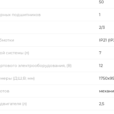
50
орных подшипников
1
2/3
обмотки
IP21 (IP
ой системы (л)
7
тового электрооборудования, (В)
12
меры (Д;Ш;В; мм)
1750x9
ротов
механи
двигателя (л)
2,5