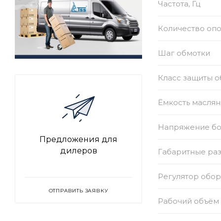
Частота, Гц
Количество оп
Шаг обмотки
Класс защиты 
Ёмкость маслян
Напряжение бор
Предложения для
дилеров
Габаритные раз
Регулятор обо
ОТПРАВИТЬ ЗАЯВКУ
Рабочий объём 