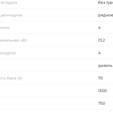
 воздуха
без ту
цилиндров
рядно
ателя
4
мальная, кВт
13.2
линдров
4
дизель
го бака (л)
70
1500
750