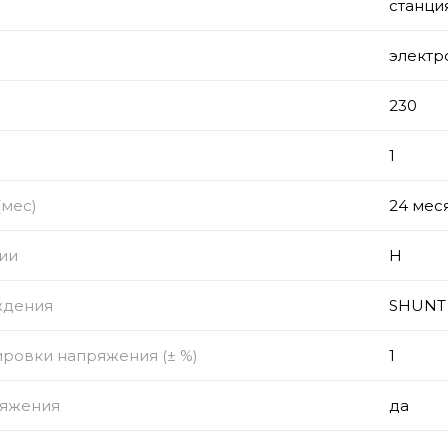
станци
электр
)
230
з
1
(мес)
24 мес
ии
Н
ждения
SHUNT
ировки напряжения (± %)
1
ряжения
да