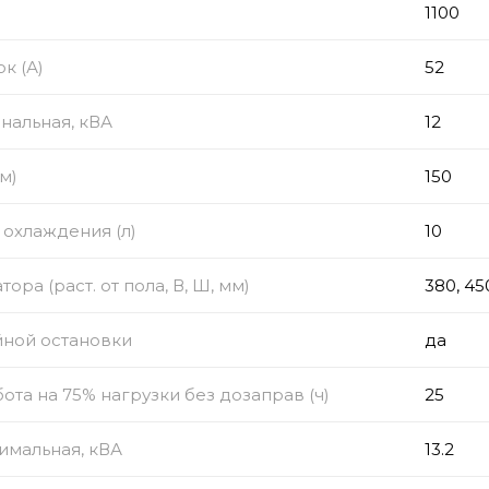
1100
к (А)
52
нальная, кВА
12
м)
150
охлаждения (л)
10
ора (раст. от пола, В, Ш, мм)
380, 4
йной остановки
да
ота на 75% нагрузки без дозаправ (ч)
25
имальная, кВА
13.2