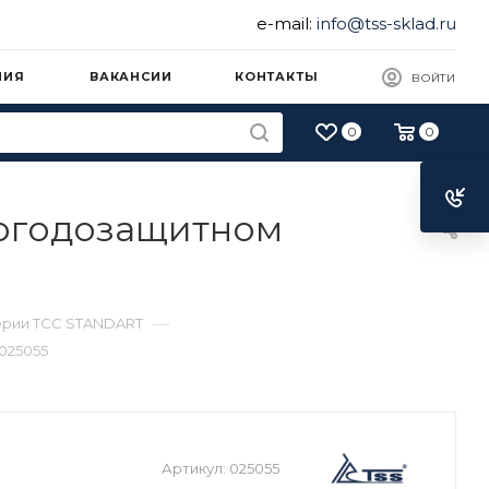
e-mail:
info@tss-sklad.ru
НИЯ
ВАКАНСИИ
КОНТАКТЫ
ВОЙТИ
0
0
погодозащитном
—
ерии ТСС STANDART
025055
Артикул:
025055