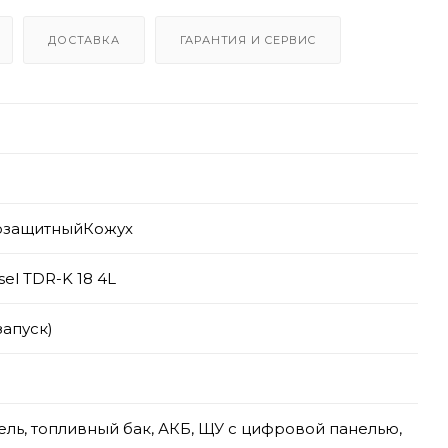
ДОСТАВКА
ГАРАНТИЯ И СЕРВИС
озащитныйКожух
sel TDR-K 18 4L
запуск)
ель, топливный бак, АКБ, ЩУ с цифровой панелью,