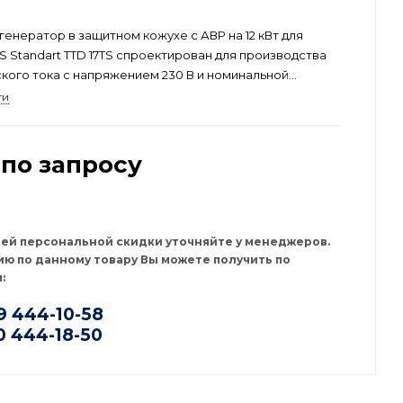
генератор в защитном кожухе с АВР на 12 кВт для
S Standart TTD 17TS спроектирован для производства
кого тока с напряжением 230 В и номинальной
до 12 кВт. Данная модель производится в России и
ти
ована для применения в странах Евразийского союза.
по запросу
оей персональной скидки уточняйте у менеджеров.
ю по данному товару Вы можете получить по
:
9 444-10-58
0 444-18-50