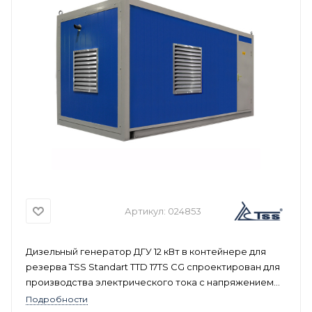
Артикул:
024853
Дизельный генератор ДГУ 12 кВт в контейнере для
резерва TSS Standart TTD 17TS CG спроектирован для
производства электрического тока с напряжением
400 В и номинальной мощностью до 12 кВт. Данная
Подробности