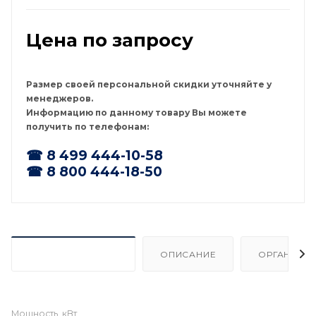
модель производится в России и сертифицирована
для применения в странах Евразийского союза.
Цена по запросу
Размер своей персональной скидки уточняйте у
менеджеров.
Информацию по данному товару Вы можете
получить по телефонам:
☎ 8 499 444-10-58
☎ 8 800 444-18-50
ХАРАКТЕРИСТИКИ
ОПИСАНИЕ
ОРГАНИЗА
Мощность, кВт