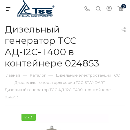
0
Дизельный
генератор ТСС
АД-12С-Т400 в
контейнере 024853
—
—
Главная
Каталог
Дизельные электростанции ТСС
—
—
Дизельные генераторы серии ТСС STANDART
Дизельный генератор ТСС АД-12С-Т400 в контейнере
024853
12 кВт