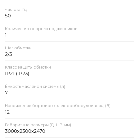
Частота, Гц
50
Количество опорных подшипников
1
Шаг обмотки
2/3
Класс защиты обмотки
IP21 (IP23)
Ёмкость масляной системы (л)
7
Напряжение бортового электрооборудования, (В)
12
Габаритные размеры (Д;Ш;В; мм)
3000x2300x2470