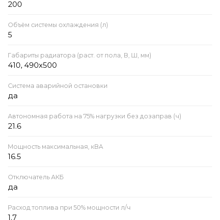
200
Объём системы охлаждения (л)
5
Габариты радиатора (раст. от пола, В, Ш, мм)
410, 490х500
Система аварийной остановки
да
Автономная работа на 75% нагрузки без дозаправ (ч)
21.6
Мощность максимальная, кВА
16.5
Отключатель АКБ
да
Расход топлива при 50% мощности л/ч
1.7