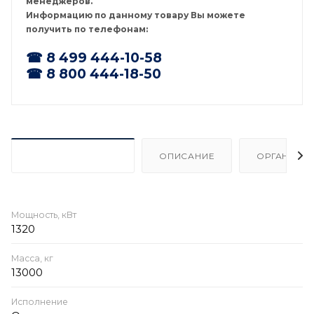
менеджеров.
Информацию по данному товару Вы можете
получить по телефонам:
☎ 8 499 444-10-58
☎ 8 800 444-18-50
ХАРАКТЕРИСТИКИ
ОПИСАНИЕ
ОРГАНИЗА
Мощность, кВт
1320
Масса, кг
13000
Исполнение