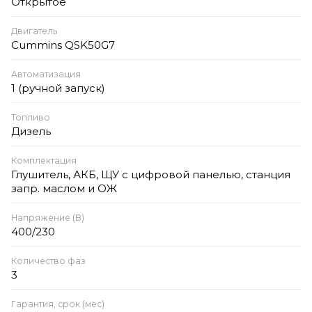
Открытое
Двигатель
Cummins QSK50G7
Автоматизация
1 (ручной запуск)
Топливо
Дизель
Комплектация
Глушитель, АКБ, ЩУ с цифровой панелью, станция
запр. маслом и ОЖ
Напряжение (В)
400/230
Количество фаз
3
Гарантия, срок (мес)