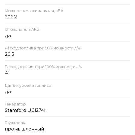
Мощность максимальная, кВА
206.2
Отключатель АКБ
да
Расход топлива при 50% мощности л/ч
20.5
Расход топлива при 100% мощности л/ч
41
Датчик уровня топлива
да
Генератор
Stamford UCl274H
Глушитель
промышленный