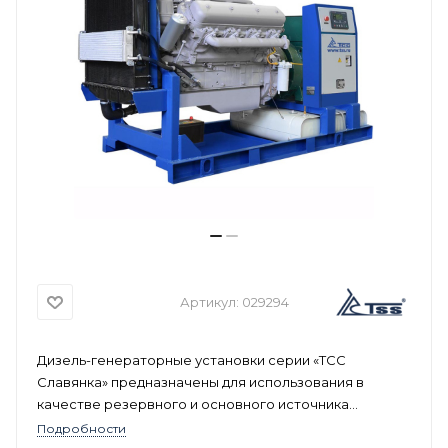
Артикул:
029294
Дизель-генераторные установки серии «ТСС
Славянка» предназначены для использования в
качестве резервного и основного источника
электрической энергии и являются самыми старыми
Подробности
в ассортименте «ГК ТСС», поэтому их конструкция