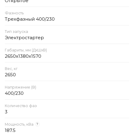
Открытое
Фазность
Трехфазный 400/230
Тип запуска
Электростартер
Габариты, мм (ДхШхВ)
2650x1380x1570
Вес, кг
2650
Напряжение (В)
400/230
Количество фаз
3
Мощность, кВа
?
187.5