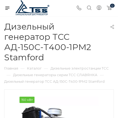
0
Дизельный
генератор ТСС
АД-150С-Т400-1РМ2
Stamford
—
—
Главная
Каталог
Дизельные электростанции ТСС
—
—
Дизельные генераторы серии ТСС СЛАВЯНКА
Дизельный генератор ТСС АД-150С-Т400-1РМ2 Stamford
150 кВт