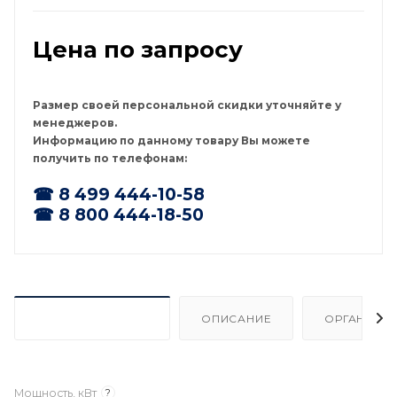
является наиболее надежной, прошедшей проверку
временем и условиями каждого региона России.
Цена по запросу
Размер своей персональной скидки уточняйте у
менеджеров.
Информацию по данному товару Вы можете
получить по телефонам:
☎ 8 499 444-10-58
☎ 8 800 444-18-50
ХАРАКТЕРИСТИКИ
ОПИСАНИЕ
ОРГАНИЗА
Мощность, кВт
?