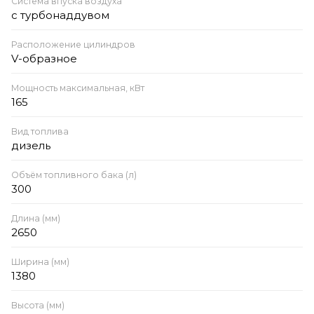
Система впуска воздуха
с турбонаддувом
Расположение цилиндров
V-образное
Мощность максимальная, кВт
165
Вид топлива
дизель
Объём топливного бака (л)
300
Длина (мм)
2650
Ширина (мм)
1380
Высота (мм)