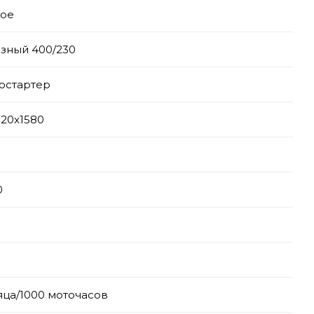
тое
зный 400/230
остартер
320x1580
0
яца/1000 моточасов