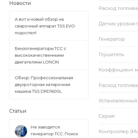
Новости
Расход топлива
А вот и новый обзор на
Датчик уровня 
сварочный аппарат TSS EVO
подоспел!
Генератор
Бензогенераторы ТСС с
Глушитель
высококачественными
двигателями LONCIN
Коэффициент 
Обзор: Профессиональная
двухроторная затирочная
Расход топлива
машина TSS DRD1600L
Установленный 
Статьи
Серия
Не заводится
Контроллер (Ма
генератор ТСС: Поиск