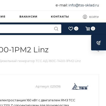
e-mail:
info@tss-sklad.ru
НИЯ
ВАКАНСИИ
КОНТАКТЫ
ВОЙТИ
0
0
00-1РМ2 Linz
Дизельный генератор ТСС АД-160С-Т400-1РМ2 Linz
Артикул:
029316
электростанция 160 кВт с двигателем ЯМЗ ТСС
Yz 220LZ спроектирован для производства