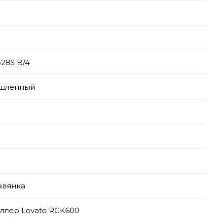
o28S B/4
шленный
авянка
ллер Lovato RGK600