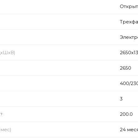
Откры
Трехфа
Электр
ДхШхВ)
2650x1
2650
)
400/23
з
3
200.0
?
(мес)
24 мес