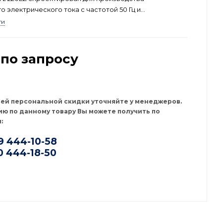
о электрического тока с частотой 50 Гц и
м 400 В. Эта модель производится серийно на заводе
ти
одмосковной Ивантеевке и сертифицирована для
ии на территории России и стран Евразийского союза.
по запросу
оей персональной скидки уточняйте у менеджеров.
ю по данному товару Вы можете получить по
:
9 444-10-58
0 444-18-50