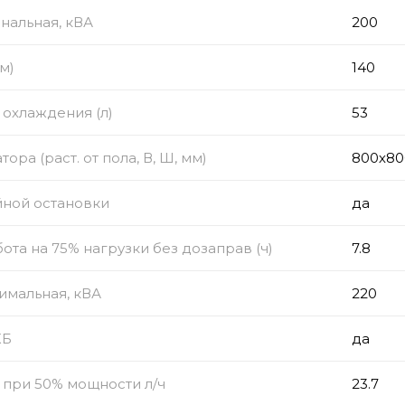
нальная, кВА
200
м)
140
охлаждения (л)
53
ора (раст. от пола, В, Ш, мм)
800х80
йной остановки
да
ота на 75% нагрузки без дозаправ (ч)
7.8
имальная, кВА
220
КБ
да
 при 50% мощности л/ч
23.7