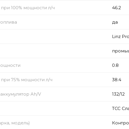
 при 100% мощности л/ч
46.2
топлива
да
Linz Pr
промы
мощности
0.8
 при 75% мощности л/ч
38.4
аккумулятор Ah/V
132/12
ТСС Сл
рка, модель)
Контро