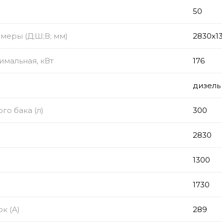
50
меры (Д;Ш;В; мм)
2830x1
мальная, кВт
176
дизель
го бака (л)
300
2830
1300
1730
к (А)
289