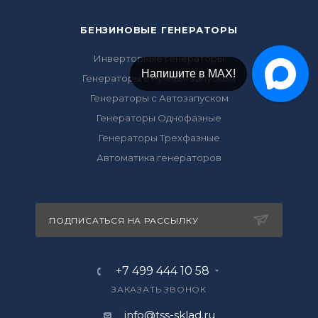
БЕНЗИНОВЫЕ ГЕНЕРАТОРЫ
Инверторные генераторы
Напишите в МАХ!
Генераторы с Ручным запуском
Генераторы с Автозапуском
Генераторы Однофазные
Генераторы Трехфазные
Автоматика генераторов
ПОДПИСАТЬСЯ НА РАССЫЛКУ
+7 499 444 10 58
ЗАКАЗАТЬ ЗВОНОК
info@tss-sklad.ru