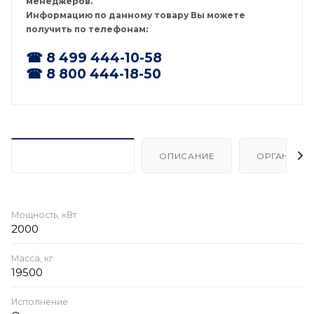
менеджеров.
Информацию по данному товару Вы можете
получить по телефонам:
☎ 8 499 444-10-58
☎ 8 800 444-18-50
ХАРАКТЕРИСТИКИ
ОПИСАНИЕ
ОРГАНИЗА
Мощность, кВт
2000
Масса, кг
19500
Исполнение