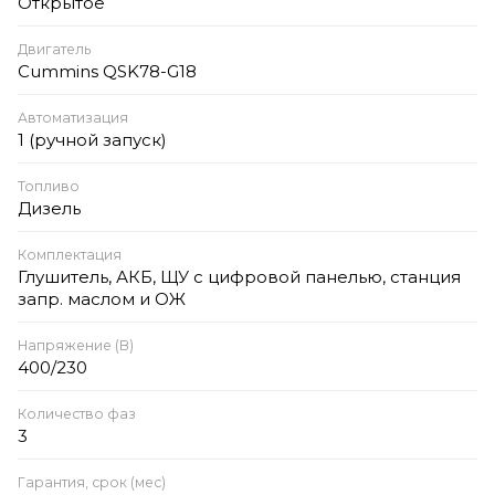
Открытое
Двигатель
Cummins QSK78-G18
Автоматизация
1 (ручной запуск)
Топливо
Дизель
Комплектация
Глушитель, АКБ, ЩУ с цифровой панелью, станция
запр. маслом и ОЖ
Напряжение (В)
400/230
Количество фаз
3
Гарантия, срок (мес)