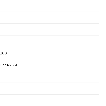
-200
шленный
2