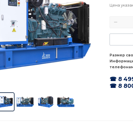
Цена указа
Размер св
Информаци
телефонам
☎ 8 49
☎ 8 80