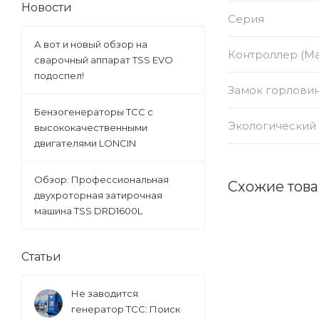
Новости
Серия
А вот и новый обзор на
Контроллер (Ма
сварочный аппарат TSS EVO
подоспел!
Замок горлови
Бензогенераторы ТСС с
Экологический 
высококачественными
двигателями LONCIN
Обзор: Профессиональная
Схожие това
двухроторная затирочная
машина TSS DRD1600L
Статьи
Не заводится
генератор ТСС: Поиск