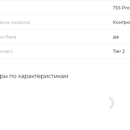
TSS Pro
рка, модель)
Контро
ны бака
да
класс
Tier 2
ры по характеристикам