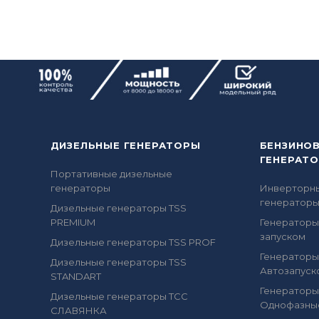
ДИЗЕЛЬНЫЕ ГЕНЕРАТОРЫ
БЕНЗИНО
ГЕНЕРАТ
Портативные дизельные
генераторы
Инверторн
генератор
Дизельные генераторы TSS
PREMIUM
Генераторы
запуском
Дизельные генераторы TSS PROF
Генераторы
Дизельные генераторы TSS
Автозапуск
STANDART
Генераторы
Дизельные генераторы ТСС
Однофазны
СЛАВЯНКА