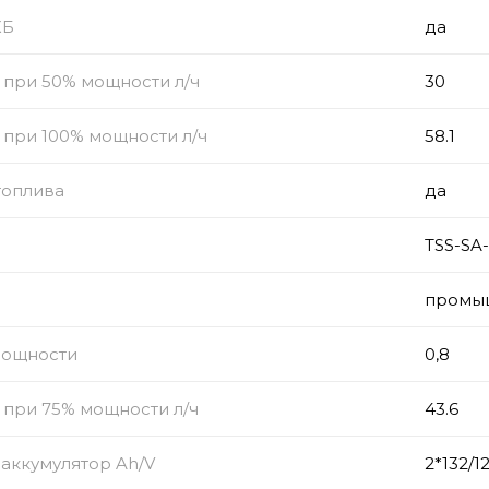
КБ
да
 при 50% мощности л/ч
30
 при 100% мощности л/ч
58.1
топлива
да
TSS-SA
промы
мощности
0,8
 при 75% мощности л/ч
43.6
аккумулятор Ah/V
2*132/1