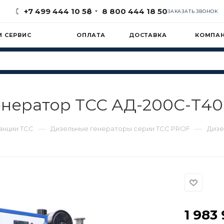
+7 499 444 10 58
8 800 444 18 50
ЗАКАЗАТЬ ЗВОНОК
И СЕРВИС
ОПЛАТА
ДОСТАВКА
КОМПА
нератор ТСС АД-200С-Т400
—
—
анции ТСС
Дизельные генераторы серии ТСС PROF
Дизе
1 983