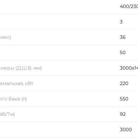
)
400/23
з
3
(мес)
36
50
меры (Д;Ш;В; мм)
3000х1
мальная, кВт
220
го бака (л)
550
dB/7м)
92
3000