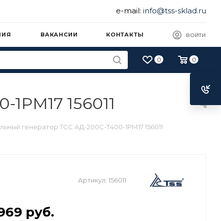
e-mail:
info@tss-sklad.ru
НИЯ
ВАКАНСИИ
КОНТАКТЫ
ВОЙТИ
0
0
-1РМ17 156011
льный генератор ТСС АД-200С-Т400-1РМ17 156011
Артикул:
156011
 969
руб.