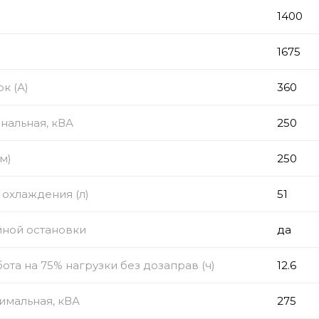
1400
1675
к (А)
360
нальная, кВА
250
м)
250
охлаждения (л)
51
йной остановки
да
ота на 75% нагрузки без дозаправ (ч)
12.6
имальная, кВА
275