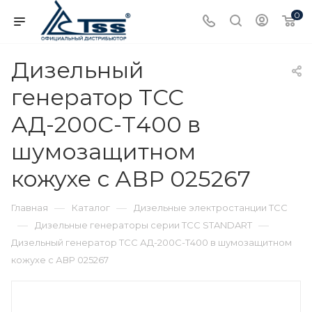
0
Дизельный
генератор ТСС
АД-200С-Т400 в
шумозащитном
кожухе с АВР 025267
—
—
Главная
Каталог
Дизельные электростанции ТСС
—
—
Дизельные генераторы серии ТСС STANDART
Дизельный генератор ТСС АД-200С-Т400 в шумозащитном
кожухе с АВР 025267