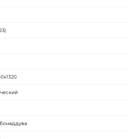
23)
50x1320
ческий
рбонаддува
е