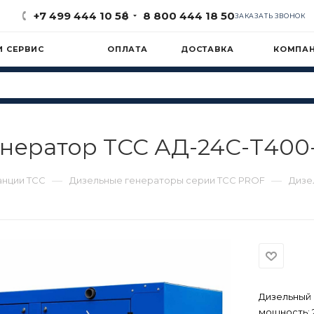
+7 499 444 10 58
8 800 444 18 50
ЗАКАЗАТЬ ЗВОНОК
И СЕРВИС
ОПЛАТА
ДОСТАВКА
КОМПА
нератор ТСС АД-24С-Т400
—
—
анции ТСС
Дизельные генераторы серии ТСС PROF
Дизе
Дизельный 
мощность: 2