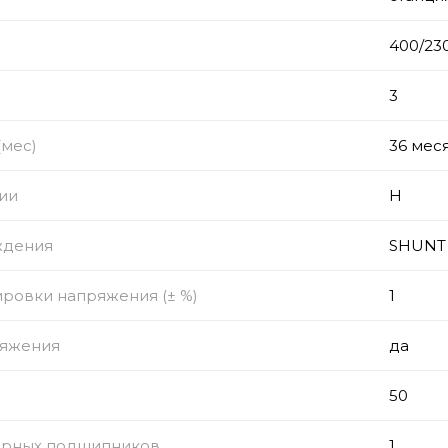
)
400/23
з
3
(мес)
36 мес
ии
Н
ждения
SHUNT
ировки напряжения (± %)
1
ряжения
да
50
орных подшипников
1