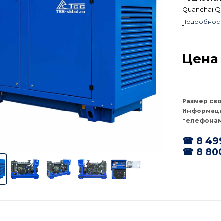
Quanchai 
Подробнос
Цена 
Размер св
Информаци
телефонам
☎ 8 49
☎ 8 80