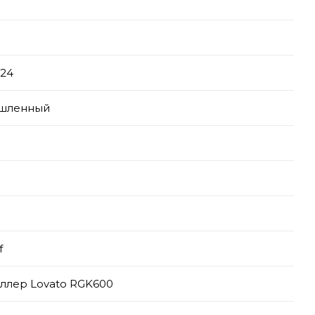
-24
шленный
f
ллер Lovato RGK600