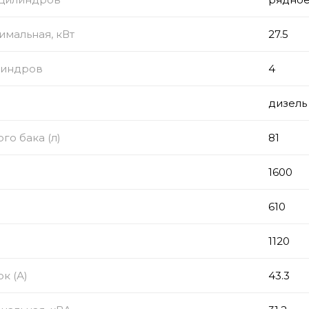
мальная, кВт
27.5
линдров
4
дизель
го бака (л)
81
1600
610
1120
к (А)
43.3