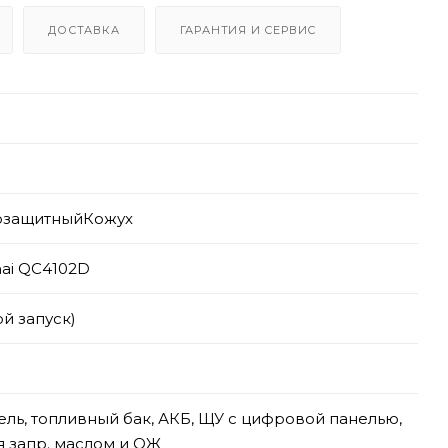
ДОСТАВКА
ГАРАНТИЯ И СЕРВИС
озащитныйКожух
ai QC4102D
ой запуск)
ель, топливный бак, АКБ, ЩУ с цифровой панелью,
я запр. маслом и ОЖ