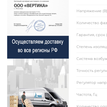
Напряжение (В
Количество фа
Гарантия, срок 
Степень изоляц
Система возбу
Точность регул
Регулятор нап
Частота, Гц
Количество оп