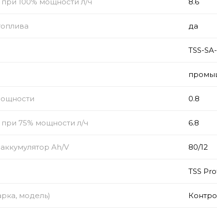
 при 100% мощности л/ч
8.6
топлива
да
TSS-SA
промы
мощности
0.8
 при 75% мощности л/ч
6.8
аккумулятор Ah/V
80/12
TSS Pro
рка, модель)
Контро