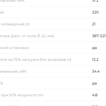
нальная, кВА
31.2
м)
220
охлаждения (л)
21
ора (раст. от пола, В, Ш, мм)
387, 52
йной остановки
да
ота на 75% нагрузки без дозаправ (ч)
12.2
имальная, кВА
34.4
КБ
да
 при 50% мощности л/ч
4.8