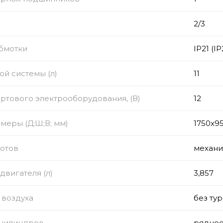
2/3
обмотки
IP21 (IP
ой системы (л)
11
тового электрооборудования, (В)
12
меры (Д;Ш;В; мм)
1750x9
ротов
механи
двигателя (л)
3,857
 воздуха
без ту
цилиндров
рядно