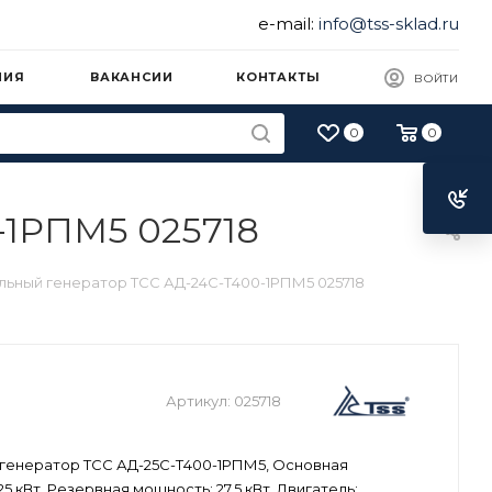
e-mail:
info@tss-sklad.ru
НИЯ
ВАКАНСИИ
КОНТАКТЫ
ВОЙТИ
0
0
-1РПМ5 025718
льный генератор ТСС АД-24С-Т400-1РПМ5 025718
Артикул:
025718
генератор ТСС АД-25С-Т400-1РПМ5, Основная
5 кВт, Резервная мощность: 27.5 кВт, Двигатель: