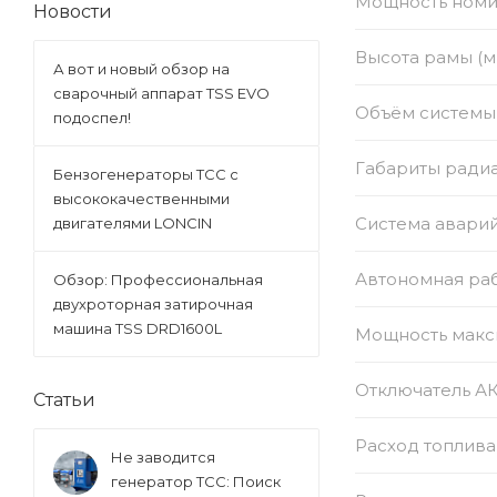
Мощность номи
Новости
Высота рамы (м
А вот и новый обзор на
сварочный аппарат TSS EVO
Объём системы 
подоспел!
Габариты радиат
Бензогенераторы ТСС с
высококачественными
Система авари
двигателями LONCIN
Автономная раб
Обзор: Профессиональная
двухроторная затирочная
машина TSS DRD1600L
Мощность макс
Отключатель А
Статьи
Расход топлива
Не заводится
генератор ТСС: Поиск