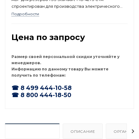
спроектирован для производства электрического
тока с напряжением 400 В и номинальной мощностью
Подробности
до 30 кВт. Данная модель производится в России и
сертифицирована для применения в странах
Евразийского союза.
Цена по запросу
Размер своей персональной скидки уточняйте у
менеджеров.
Информацию по данному товару Вы можете
получить по телефонам:
☎ 8 499 444-10-58
☎ 8 800 444-18-50
ХАРАКТЕРИСТИКИ
ОПИСАНИЕ
ОРГАНИЗА