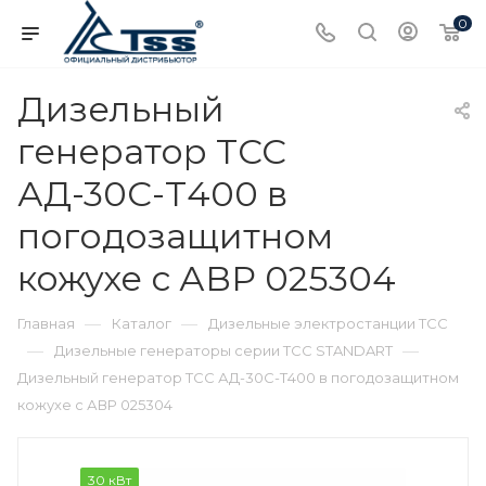
0
Дизельный
генератор ТСС
АД-30С-Т400 в
погодозащитном
кожухе с АВР 025304
—
—
Главная
Каталог
Дизельные электростанции ТСС
—
—
Дизельные генераторы серии ТСС STANDART
Дизельный генератор ТСС АД-30С-Т400 в погодозащитном
кожухе с АВР 025304
30 кВт