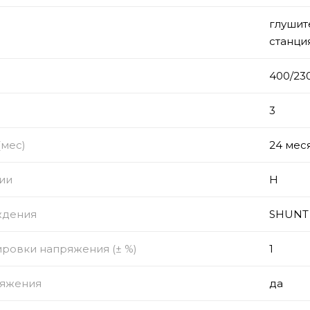
глушит
станци
)
400/23
з
3
(мес)
24 мес
ии
Н
ждения
SHUNT
ировки напряжения (± %)
1
ряжения
да