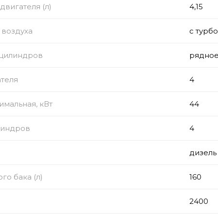
двигателя (л)
4,15
 воздуха
с турб
цилиндров
рядно
ателя
4
мальная, кВт
44
линдров
4
дизель
го бака (л)
160
2400