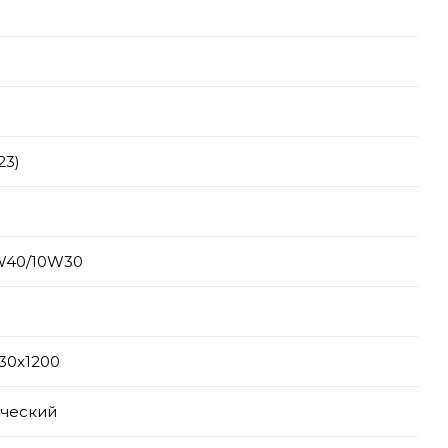
23)
W40/10W30
30x1200
ческий