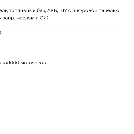
ель, топливный бак, АКБ, ЩУ с цифровой панелью,
я запр. маслом и ОЖ
0
яца/1000 моточасов