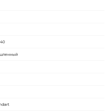
-40
шленный
ndart