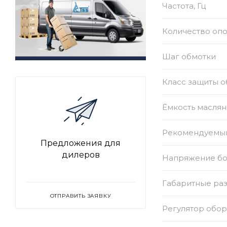
Частота, Гц
Количество оп
Шаг обмотки
Класс защиты 
Ёмкость маслян
Рекомендуемый
Предложения для
дилеров
Напряжение бор
Габаритные раз
ОТПРАВИТЬ ЗАЯВКУ
Регулятор обо