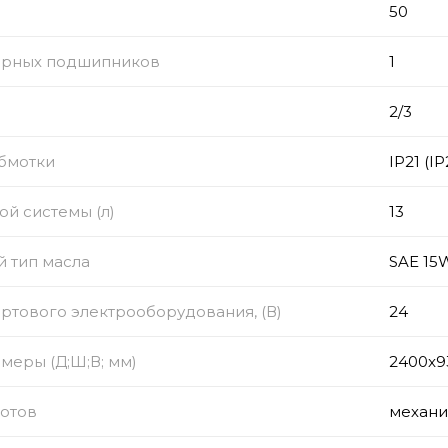
50
орных подшипников
1
2/3
обмотки
IP21 (IP
ой системы (л)
13
 тип масла
SAE 15
тового электрооборудования, (В)
24
меры (Д;Ш;В; мм)
2400x9
ротов
механи