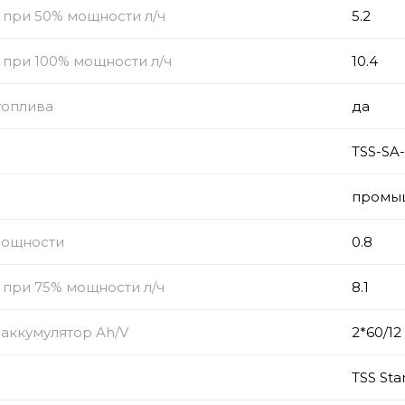
 при 50% мощности л/ч
5.2
 при 100% мощности л/ч
10.4
топлива
да
TSS-SA
промы
мощности
0.8
 при 75% мощности л/ч
8.1
аккумулятор Ah/V
2*60/12
TSS Sta