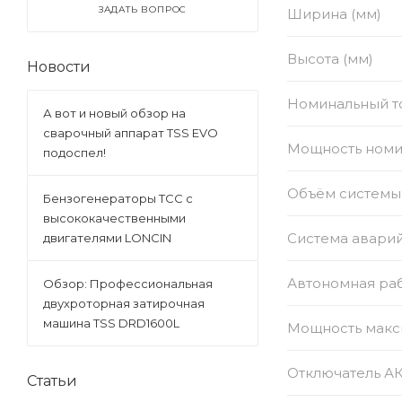
ЗАДАТЬ ВОПРОС
Ширина (мм)
Высота (мм)
Новости
Номинальный то
А вот и новый обзор на
сварочный аппарат TSS EVO
Мощность номи
подоспел!
Объём системы 
Бензогенераторы ТСС с
высококачественными
Система авари
двигателями LONCIN
Автономная раб
Обзор: Профессиональная
двухроторная затирочная
машина TSS DRD1600L
Мощность макс
Отключатель А
Статьи