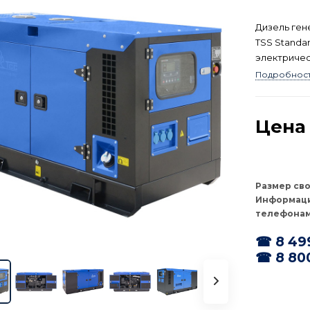
Дизель ген
TSS Standa
электричес
мощностью 
Подробнос
сертифицир
Цена 
Размер св
Информаци
телефонам
☎ 8 49
☎ 8 80