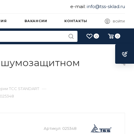
e-mail:
info@tss-sklad.ru
НИЯ
ВАКАНСИИ
КОНТАКТЫ
ВОЙТИ
0
0
в шумозащитном
—
ерии ТСС STANDART
 025348
Артикул:
025348