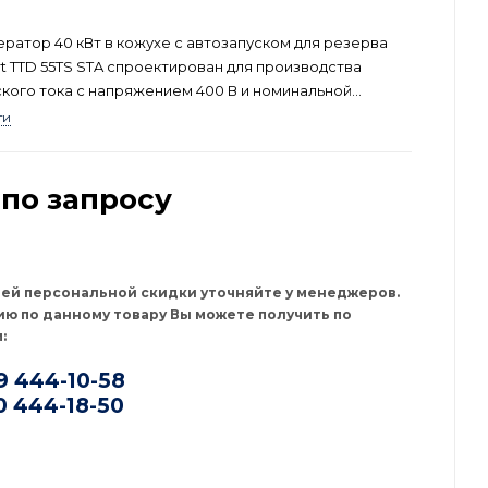
ератор 40 кВт в кожухе с автозапуском для резерва
rt TTD 55TS STA спроектирован для производства
кого тока с напряжением 400 В и номинальной
до 40 кВт. Данная модель производится в России и
ти
ована для применения в странах Евразийского союза.
по запросу
оей персональной скидки уточняйте у менеджеров.
ю по данному товару Вы можете получить по
:
9 444-10-58
0 444-18-50