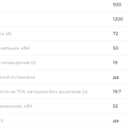
930
1200
к (А)
72
нальная, кВА
50
охлаждения (л)
19
йной остановки
да
ота на 75% нагрузки без дозаправ (ч)
19.7
имальная, кВА
55
КБ
да