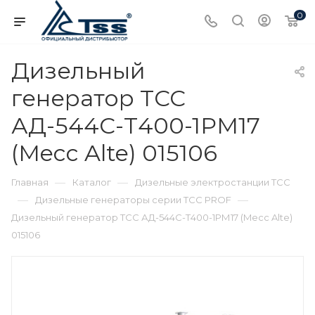
0
Дизельный
генератор ТСС
АД-544С-Т400-1РМ17
(Mecc Alte) 015106
—
—
Главная
Каталог
Дизельные электростанции ТСС
—
—
Дизельные генераторы серии ТСС PROF
Дизельный генератор ТСС АД-544С-Т400-1РМ17 (Mecc Alte)
015106