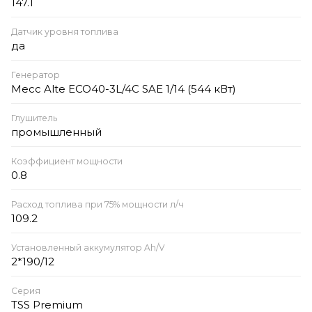
147.1
Датчик уровня топлива
да
Генератор
Mecc Alte ECO40-3L/4C SAE 1/14 (544 кВт)
Глушитель
промышленный
Коэффициент мощности
0.8
Расход топлива при 75% мощности л/ч
109.2
Установленный аккумулятор Ah/V
2*190/12
Серия
TSS Premium