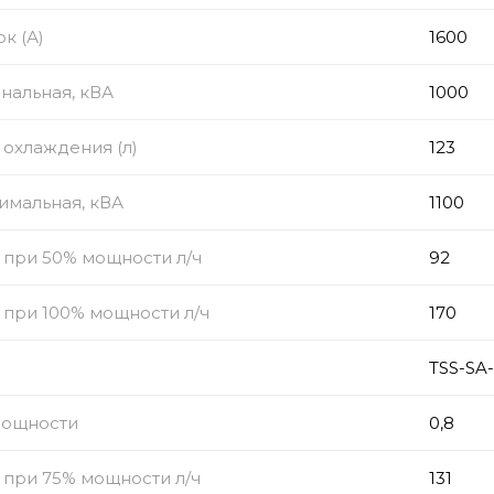
к (А)
1600
нальная, кВА
1000
охлаждения (л)
123
имальная, кВА
1100
 при 50% мощности л/ч
92
 при 100% мощности л/ч
170
TSS-SA
мощности
0,8
 при 75% мощности л/ч
131