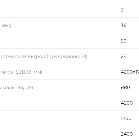
з
3
(мес)
36
50
тового электрооборудования, (В)
24
меры (Д;Ш;В; мм)
4200х1
мальная, кВт
880
4200
1700
2400