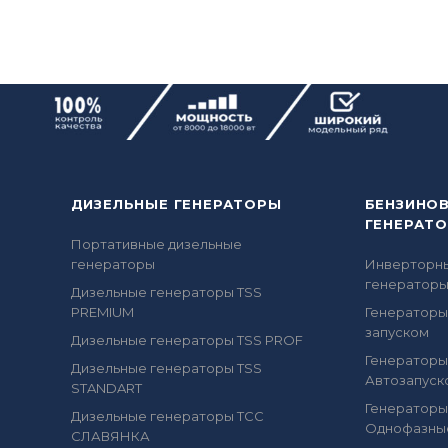
ДИЗЕЛЬНЫЕ ГЕНЕРАТОРЫ
БЕНЗИНО
ГЕНЕРАТ
Портативные дизельные
генераторы
Инверторн
генератор
Дизельные генераторы TSS
PREMIUM
Генераторы
запуском
Дизельные генераторы TSS PROF
Генераторы
Дизельные генераторы TSS
Автозапуск
STANDART
Генераторы
Дизельные генераторы ТСС
Однофазны
СЛАВЯНКА