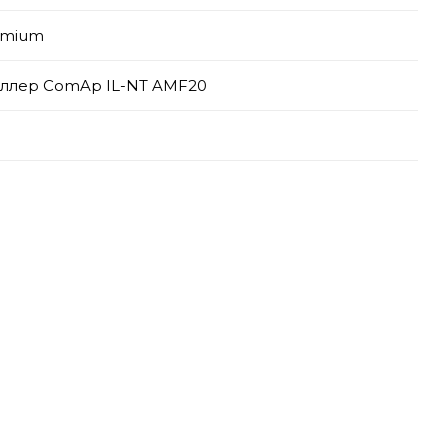
emium
ллер ComAp IL-NT AMF20