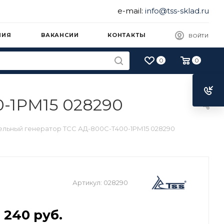
e-mail:
info@tss-sklad.ru
НИЯ
ВАКАНСИИ
КОНТАКТЫ
ВОЙТИ
0
0
-1РМ15 028290
ельный генератор ТСС АД-800С-Т400-1РМ15 028290
Артикул:
028290
2 240
руб.