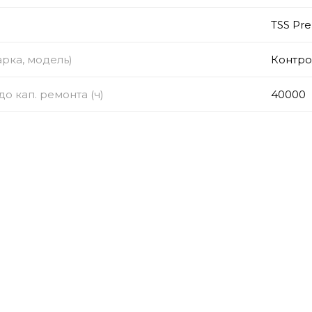
TSS Pr
рка, модель)
Контро
о кап. ремонта (ч)
40000