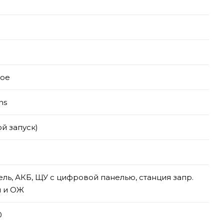
тое
ns
ой запуск)
ель, АКБ, ЩУ с цифровой панелью, станция запр.
 и ОЖ
0