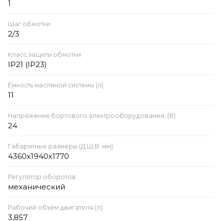
1
Шаг обмотки
2/3
Класс защиты обмотки
IP21 (IP23)
Ёмкость масляной системы (л)
11
Напряжение бортового электрооборудования, (В)
24
Габаритные размеры (Д;Ш;В; мм)
4360x1940x1770
Регулятор оборотов
механический
Рабочий объём двигателя (л)
3,857