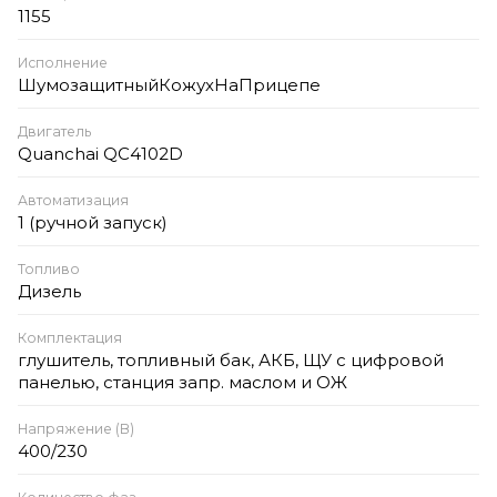
1155
Исполнение
ШумозащитныйКожухНаПрицепе
Двигатель
Quanchai QC4102D
Автоматизация
1 (ручной запуск)
Топливо
Дизель
Комплектация
глушитель, топливный бак, АКБ, ЩУ с цифровой
панелью, станция запр. маслом и ОЖ
Напряжение (В)
400/230