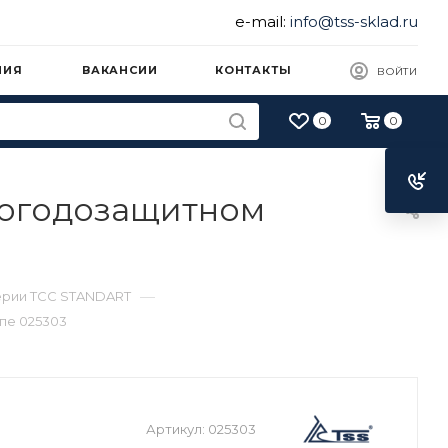
e-mail:
info@tss-sklad.ru
НИЯ
ВАКАНСИИ
КОНТАКТЫ
ВОЙТИ
0
0
погодозащитном
—
ерии ТСС STANDART
пе 025303
Артикул:
025303