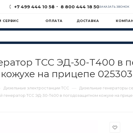
+7 499 444 10 58
8 800 444 18 50
ЗАКАЗАТЬ ЗВОНОК
И СЕРВИС
ОПЛАТА
ДОСТАВКА
КОМПА
ератор ТСС ЭД-30-Т400 в 
кожухе на прицепе 025303
—
—
Дизельные электростанции ТСС
Дизельные генераторы с
й генератор ТСС ЭД-30-Т400 в погодозащитном кожухе на прице