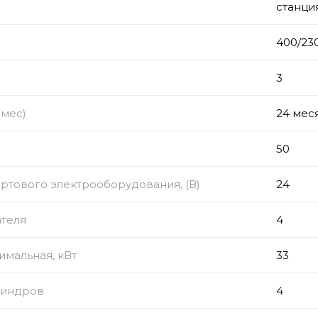
станци
)
400/23
з
3
(мес)
24 мес
50
тового электрооборудования, (В)
24
ателя
4
мальная, кВт
33
линдров
4