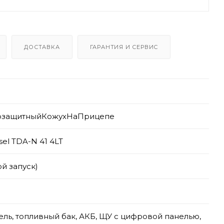
ДОСТАВКА
ГАРАНТИЯ И СЕРВИС
озащитныйКожухНаПрицепе
sel TDA-N 41 4LT
ой запуск)
ель, топливный бак, АКБ, ЩУ с цифровой панелью,