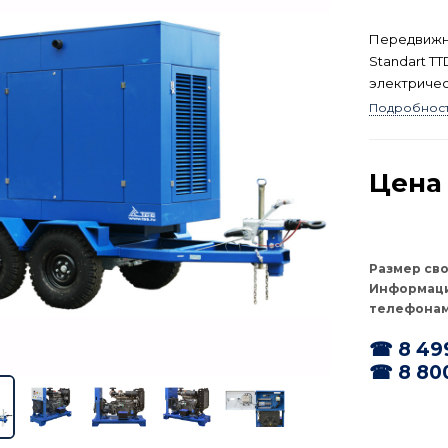
Передвижна
Standart T
электричес
мощностью 
Подробнос
сертифицир
Цена 
Размер св
Информаци
телефонам
☎ 8 49
☎ 8 80