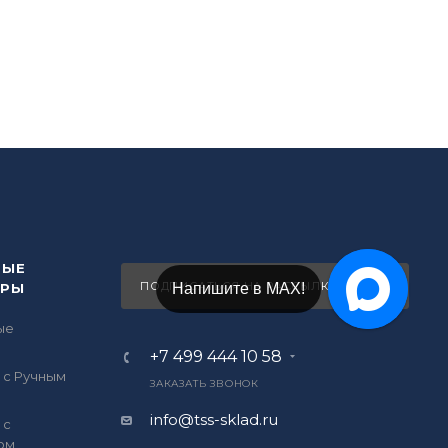
ВЫЕ
ПОДПИСАТЬСЯ НА РАССЫЛКУ
ОРЫ
Напишите в Telegram!
ые
ы
+7 499 444 10 58
 с Ручным
ЗАКАЗАТЬ ЗВОНОК
info@tss-sklad.ru
 с
ом