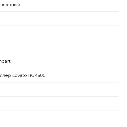
шленный
ndart
ллер Lovato RGK600