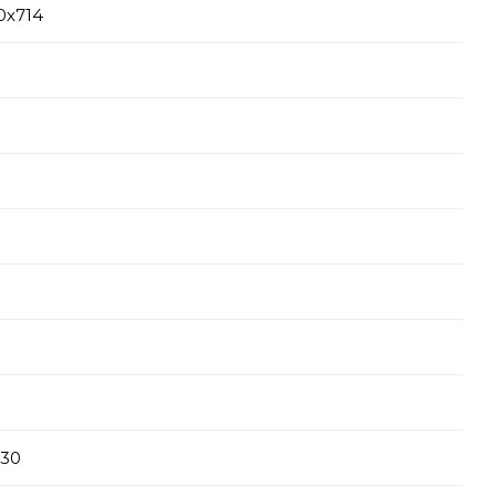
0х714
-30