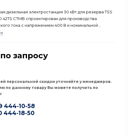
я дизельная электростанция 30 кВт для резерва TSS
TD 42TS CTMB спроектирован для производства
кого тока с напряжением 400 В и номинальной
до 30 кВт. Данная модель производится в России и
ти
ована для применения в странах Евразийского союза.
по запросу
оей персональной скидки уточняйте у менеджеров.
ю по данному товару Вы можете получить по
:
9 444-10-58
0 444-18-50