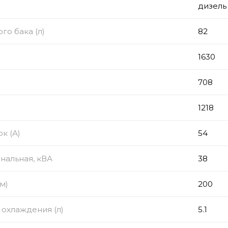
дизель
го бака (л)
82
1630
708
1218
к (А)
54
нальная, кВА
38
м)
200
охлаждения (л)
5.1