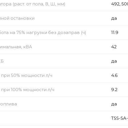
ора (раст. от пола, В, Ш, мм)
492, 50
йной остановки
да
ота на 75% нагрузки без дозаправ (ч)
11.9
имальная, кВА
42
КБ
да
 при 50% мощности л/ч
4.6
 при 100% мощности л/ч
9.2
топлива
да
TSS-SA