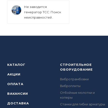
Не заводится
генератор ТСС: Поиск
неисправностей.
КАТАЛОГ
СТРОИТЕЛЬНОЕ
ОБОРУДОВАНИЕ
АКЦИИ
Вибротрамбовки
ОПЛАТА
Виброплиты
Отбойные молотки и
ВАКАНСИИ
коперы
ДОСТАВКА
Станки для гибки арматуры