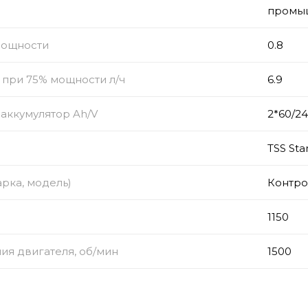
промы
мощности
0.8
 при 75% мощности л/ч
6.9
аккумулятор Ah/V
2*60/24
TSS Sta
рка, модель)
Контро
1150
ия двигателя, об/мин
1500