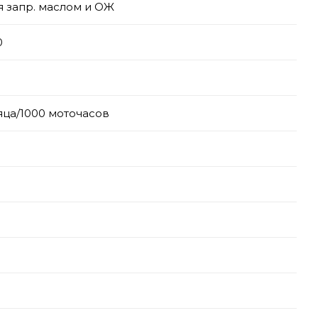
я запр. маслом и ОЖ
0
яца/1000 моточасов