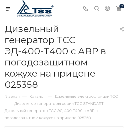
0
Дизельный
генератор ТСС
ЭД-400-Т400 с АВР в
погодозащитном
кожухе на прицепе
025358
—
—
Главная
Каталог
Дизельные электростанции ТСС
—
—
Дизельные генераторы серии ТСС STANDART
Дизельный генератор ТСС ЭД-400-Т400 с АВР в
погодозащитном кожухе на прицепе 025358