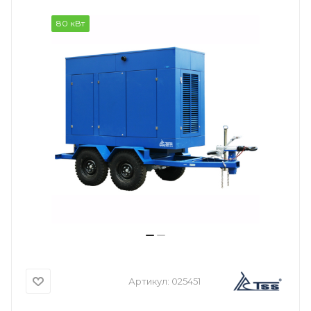
80 кВт
Артикул:
025451