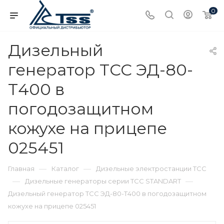
0
Дизельный
генератор ТСС ЭД-80-
Т400 в
погодозащитном
кожухе на прицепе
025451
—
—
Главная
Каталог
Дизельные электростанции ТСС
—
—
Дизельные генераторы серии ТСС STANDART
Дизельный генератор ТСС ЭД-80-Т400 в погодозащитном
кожухе на прицепе 025451