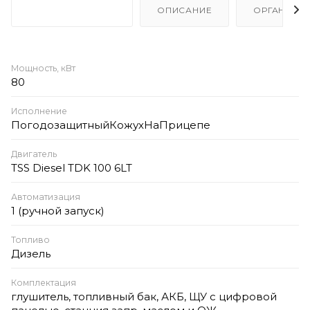
ХАРАКТЕРИСТИКИ
ОПИСАНИЕ
ОРГАНИЗА
Мощность, кВт
80
Исполнение
ПогодозащитныйКожухНаПрицепе
Двигатель
TSS Diesel TDK 100 6LT
Автоматизация
1 (ручной запуск)
Топливо
Дизель
Комплектация
глушитель, топливный бак, АКБ, ЩУ с цифровой