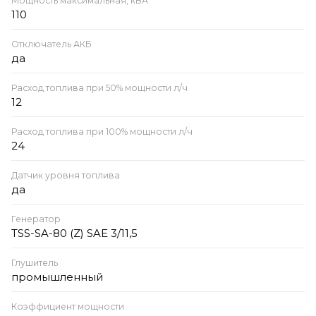
Мощность максимальная, кВА
110
Отключатель АКБ
да
Расход топлива при 50% мощности л/ч
12
Расход топлива при 100% мощности л/ч
24
Датчик уровня топлива
да
Генератор
TSS-SA-80 (Z) SAE 3/11,5
Глушитель
промышленный
Коэффициент мощности