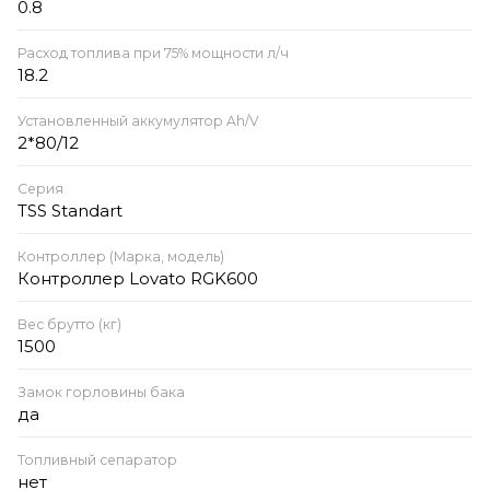
0.8
Расход топлива при 75% мощности л/ч
18.2
Установленный аккумулятор Ah/V
2*80/12
Серия
TSS Standart
Контроллер (Марка, модель)
Контроллер Lovato RGK600
Вес брутто (кг)
1500
Замок горловины бака
да
Топливный сепаратор
нет