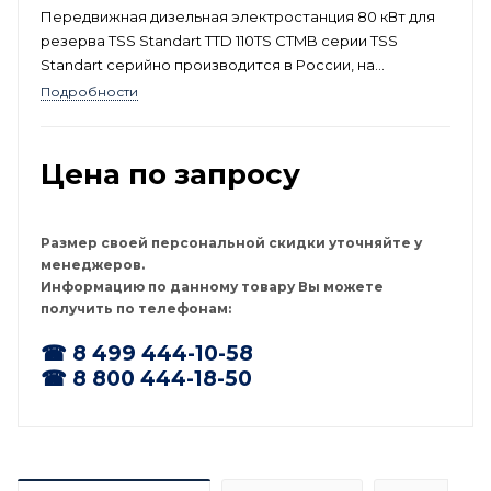
Передвижная дизельная электростанция 80 кВт для
резерва TSS Standart TTD 110TS CTMB серии TSS
Standart серийно производится в России, на
мощностях современного производственного
Подробности
комплекса группы компаний ТСС. Предназначен для
снабжения трёхфазным электрическим током с
напряжением 400 В, любых объектов-потребителей
Цена по запросу
номинальной мощностью 80 кВт (100 кВА) и
максимальной мощностью 88 кВт (110 кВА).
Размер своей персональной скидки уточняйте у
менеджеров.
Информацию по данному товару Вы можете
получить по телефонам:
☎ 8 499 444-10-58
☎ 8 800 444-18-50