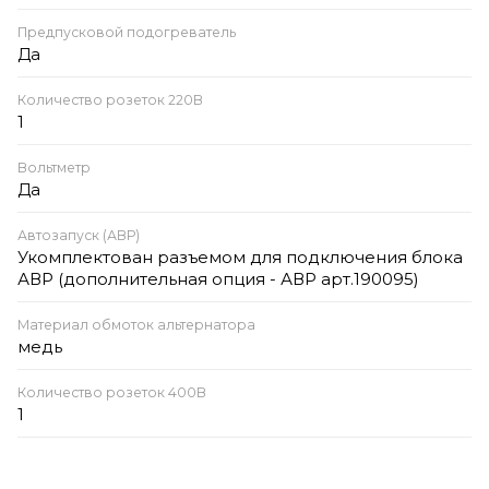
Предпусковой подогреватель
Да
Количество розеток 220В
1
Вольтметр
Да
Автозапуск (АВР)
Укомплектован разъемом для подключения блока
АВР (дополнительная опция - АВР арт.190095)
Материал обмоток альтернатора
медь
Количество розеток 400В
1