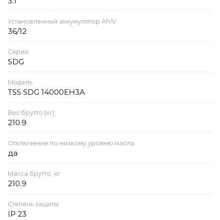
3.1
Установленный аккумулятор Ah/V
36/12
Серия
SDG
Модель
TSS SDG 14000EH3A
Вес брутто (кг)
210.9
Отключение по низкому уровню масла
да
Масса брутто, кг
210.9
Степень защиты
IP 23