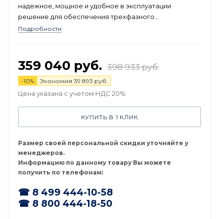
надежное, мощное и удобное в эксплуатации
решение для обеспечения трехфазного
электропитания. Он идеально подходит для
Подробности
профессионального использования в различных
областях, где требуется стабильный и независимый
источник электроэнергии.
359 040
руб.
398 933
руб.
-
10
%
Экономия
39 893
руб.
Цена указана с учетом НДС 20%
КУПИТЬ В 1 КЛИК
Размер своей персональной скидки уточняйте у
менеджеров.
Информацию по данному товару Вы можете
получить по телефонам:
☎ 8 499 444-10-58
☎ 8 800 444-18-50