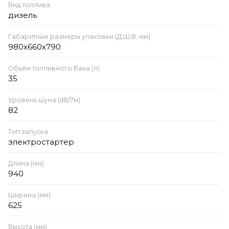
Вид топлива
дизель
Габаритные размеры упаковки (Д;Ш;В; мм)
980х660х790
Объём топливного бака (л)
35
Уровень шума (dB/7м)
82
Тип запуска
электростартер
Длина (мм)
940
Ширина (мм)
625
Высота (мм)