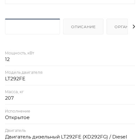
ХАРАКТЕРИСТИКИ
ОПИСАНИЕ
ОРГАНИЗА
Мощность, кВт
12
Модель двигателя
LT292FE
Масса, кг
207
Исполнение
Открытое
Двигатель
Двигатель дизельный LT292FE (XD292FG) / Diesel