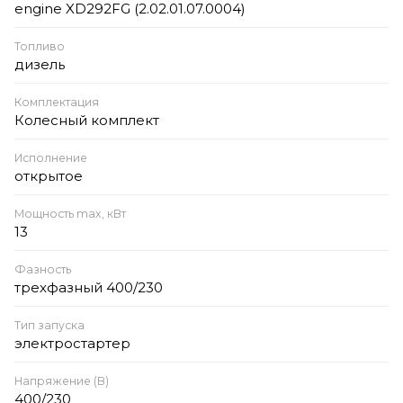
engine XD292FG (2.02.01.07.0004)
Топливо
дизель
Комплектация
Колесный комплект
Исполнение
открытое
Мощность max, кВт
13
Фазность
трехфазный 400/230
Тип запуска
электростартер
Напряжение (В)
400/230