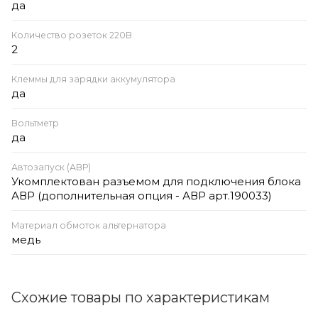
да
Количество розеток 220В
2
Клеммы для зарядки аккумулятора
да
Вольтметр
да
Автозапуск (АВР)
Укомплектован разъемом для подключения блока
АВР (дополнительная опция - АВР арт.190033)
Материал обмоток альтернатора
медь
Схожие товары по характеристикам