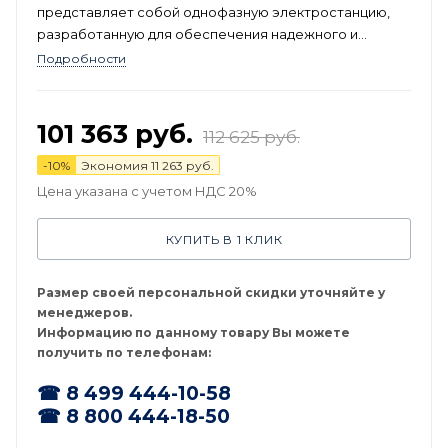
представляет собой однофазную электростанцию,
разработанную для обеспечения надежного и
стабильного электроснабжения в условиях
Подробности
отсутствия или нестабильности централизованной
электросети.
101 363
руб.
112 625
руб.
-
10
%
Экономия
11 263
руб.
Цена указана с учетом НДС 20%
КУПИТЬ В 1 КЛИК
Размер своей персональной скидки уточняйте у
менеджеров.
Информацию по данному товару Вы можете
получить по телефонам:
☎ 8 499 444-10-58
☎ 8 800 444-18-50