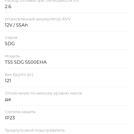
Расход топлива при 75% мощности л/ч
2.6
Установленный аккумулятор Ah/V
12V / 55Ah
Серия
SDG
Модель
TSS SDG 5500EHA
Вес брутто (кг)
121
Отключение по низкому уровню масла
да
Степень защиты
IP23
Предпусковой подогреватель