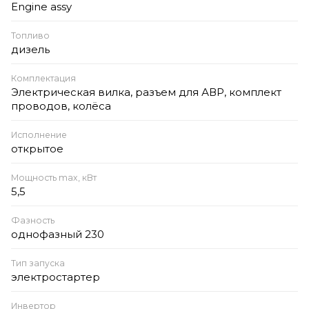
Engine assy
Топливо
дизель
Комплектация
Электрическая вилка, разъем для АВР, комплект
проводов, колёса
Исполнение
открытое
Мощность max, кВт
5,5
Фазность
однофазный 230
Тип запуска
электростартер
Инвертор