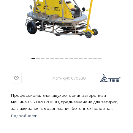
Артикул:
070338
Профессиональная двухроторная затирочная
машина TSS DRD 2000H, предназначена для затирки,
заглаживания, выравнивания бетонных полов на
складских и производственных помещениях.
Подробности