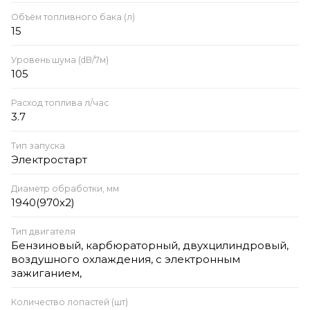
Объём топливного бака (л)
15
Уровень шума (dB/7м)
105
Расход топлива л/час
3.7
Тип запуска
Электростарт
Диаметр обработки, мм
1940(970х2)
Тип двигателя
Бензиновый, карбюраторный, двухцилиндровый,
воздушного охлаждения, с электронным
зажиганием,
Количество лопастей (шт)