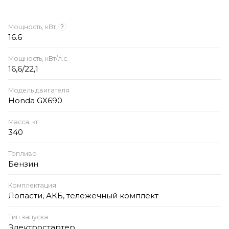
Мощность, кВт
?
16.6
Мощность, кВт/л.с.
16,6/22,1
Модель двигателя
Honda GX690
Масса, кг
340
Топливо
Бензин
Комплектация
Лопасти, АКБ, тележечный комплект
Тип запуска
Электростартер