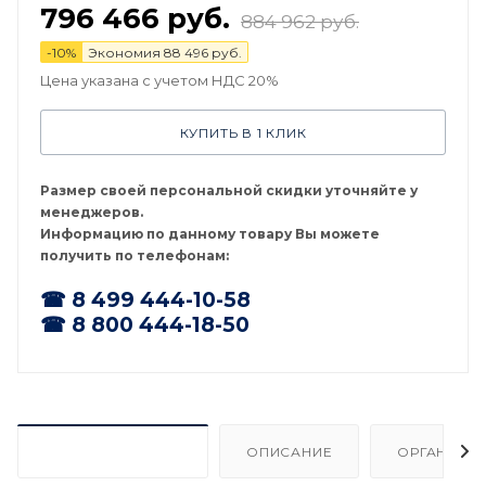
796 466
руб.
884 962
руб.
-
10
%
Экономия
88 496
руб.
Цена указана с учетом НДС 20%
КУПИТЬ В 1 КЛИК
Размер своей персональной скидки уточняйте у
менеджеров.
Информацию по данному товару Вы можете
получить по телефонам:
☎ 8 499 444-10-58
☎ 8 800 444-18-50
ХАРАКТЕРИСТИКИ
ОПИСАНИЕ
ОРГАНИЗА