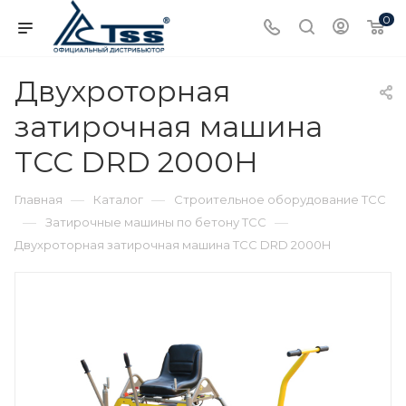
0
Двухроторная
затирочная машина
ТСС DRD 2000H
—
—
Главная
Каталог
Строительное оборудование ТСС
—
—
Затирочные машины по бетону ТСС
Двухроторная затирочная машина ТСС DRD 2000H