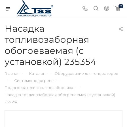
0
Насадка
топливозаборная
обогреваемая (с
установкой) 235354
—
—
Главная
Каталог
Оборудование для генераторов
—
—
Системы подогрева
—
Подогреватели топливозаборника
Насадка топливозаборная обогреваемая (с установкой)
235354