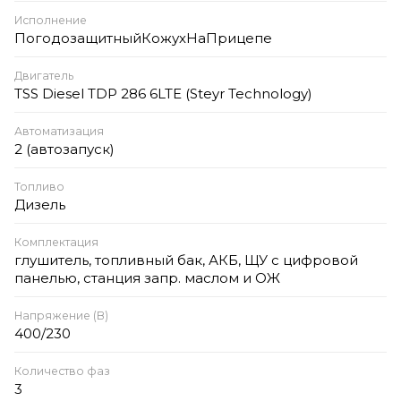
Исполнение
ПогодозащитныйКожухНаПрицепе
Двигатель
TSS Diesel TDP 286 6LTE (Steyr Technology)
Автоматизация
2 (автозапуск)
Топливо
Дизель
Комплектация
глушитель, топливный бак, АКБ, ЩУ с цифровой
панелью, станция запр. маслом и ОЖ
Напряжение (В)
400/230
Количество фаз
3