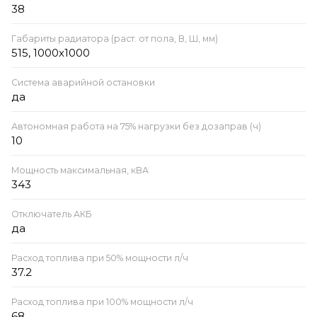
38
Габариты радиатора (раст. от пола, В, Ш, мм)
515, 1000х1000
Система аварийной остановки
да
Автономная работа на 75% нагрузки без дозаправ (ч)
10
Мощность максимальная, кВА
343
Отключатель АКБ
да
Расход топлива при 50% мощности л/ч
37.2
Расход топлива при 100% мощности л/ч
68