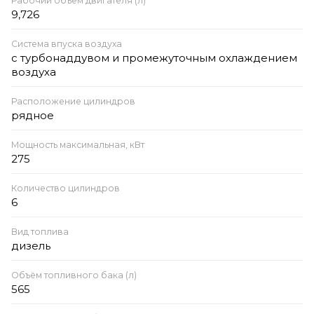
Рабочий объём двигателя (л)
9,726
Система впуска воздуха
с турбонаддувом и промежуточным охлаждением
воздуха
Расположение цилиндров
рядное
Мощность максимальная, кВт
275
Количество цилиндров
6
Вид топлива
дизель
Объём топливного бака (л)
565