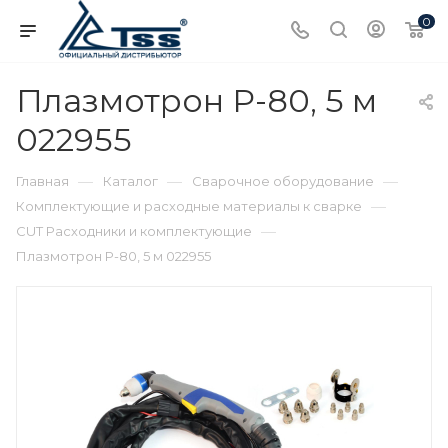
0
Плазмотрон P-80, 5 м
022955
—
—
—
Главная
Каталог
Сварочное оборудование
—
Комплектующие и расходные материалы к сварке
—
CUT Расходники и комплектующие
Плазмотрон P-80, 5 м 022955