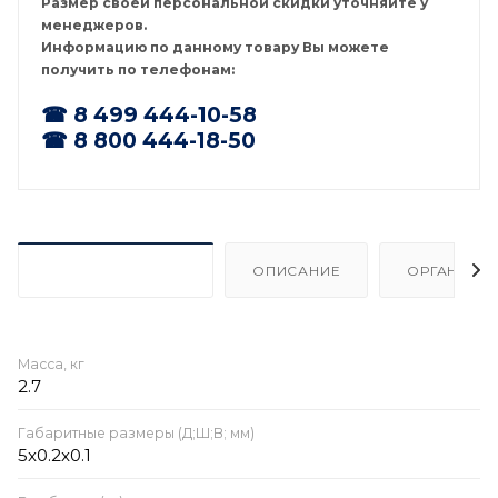
Размер своей персональной скидки уточняйте у
менеджеров.
Информацию по данному товару Вы можете
получить по телефонам:
☎ 8 499 444-10-58
☎ 8 800 444-18-50
ХАРАКТЕРИСТИКИ
ОПИСАНИЕ
ОРГАНИЗА
Масса, кг
2.7
Габаритные размеры (Д;Ш;В; мм)
5x0.2x0.1