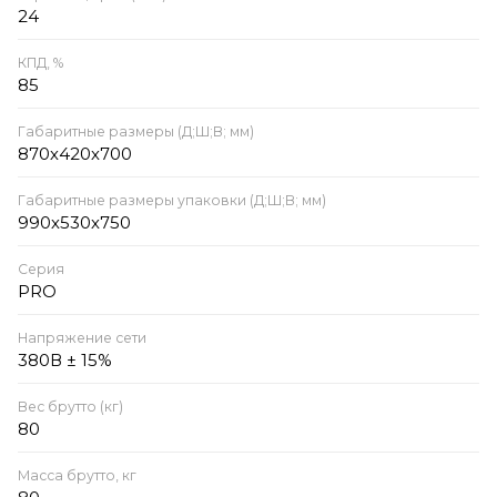
24
КПД, %
85
Габаритные размеры (Д;Ш;В; мм)
870х420х700
Габаритные размеры упаковки (Д;Ш;В; мм)
990х530х750
Серия
PRO
Напряжение сети
380В ± 15%
Вес брутто (кг)
80
Масса брутто, кг