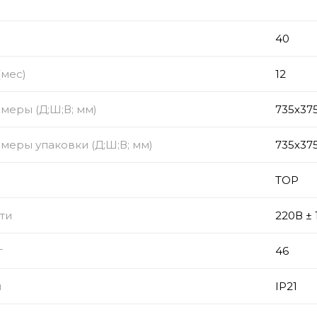
40
(мес)
12
меры (Д;Ш;В; мм)
735х37
меры упаковки (Д;Ш;В; мм)
735х37
TOP
ти
220В ± 
г
46
ы
IP21