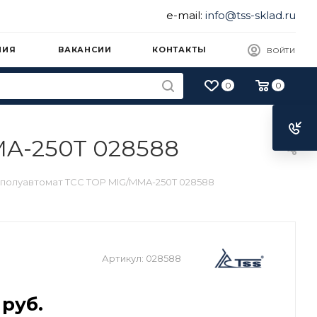
e-mail:
info@tss-sklad.ru
НИЯ
ВАКАНСИИ
КОНТАКТЫ
ВОЙТИ
0
0
A-250T 028588
полуавтомат ТСС TOP MIG/MMA-250T 028588
Артикул:
028588
руб.