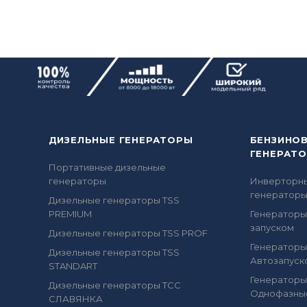
ДИЗЕЛЬНЫЕ ГЕНЕРАТОРЫ
БЕНЗИНО
ГЕНЕРАТ
Портативные дизельные
генераторы
Инверторн
генератор
Дизельные генераторы TSS
PREMIUM
Генераторы
запуском
Дизельные генераторы TSS PROF
Генераторы
Дизельные генераторы TSS
Автозапуск
STANDART
Генераторы
Дизельные генераторы ТСС
Однофазны
СЛАВЯНКА