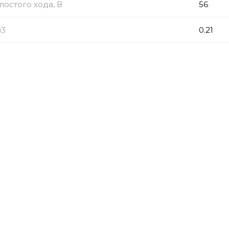
остого хода, В
56
м3
0.21