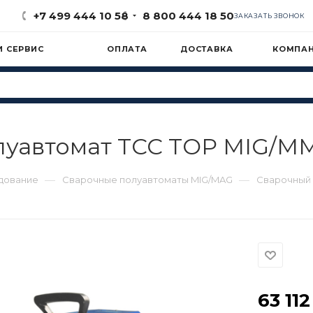
+7 499 444 10 58
8 800 444 18 50
ЗАКАЗАТЬ ЗВОНОК
И СЕРВИС
ОПЛАТА
ДОСТАВКА
КОМПА
луавтомат ТСС TOP MIG/MM
—
—
дование
Сварочные полуавтоматы MIG/MAG
Сварочный 
63 112