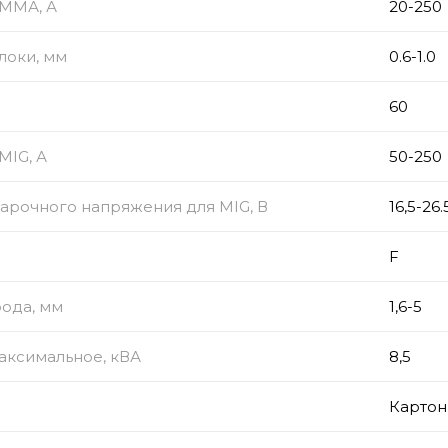
 ММА, А
20-250
локи, мм
0.6-1.0
60
MIG, А
50-250
арочного напряжения для MIG, В
16,5-26.
F
ода, мм
1,6-5
аксимальное, кВА
8,5
Картон