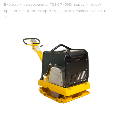
Виброплита реверсивная TSS CP 450D гидравлический
привод, электростартер, АКБ, двигатель Yanmar, 7.4/10 кВт/
л.с.