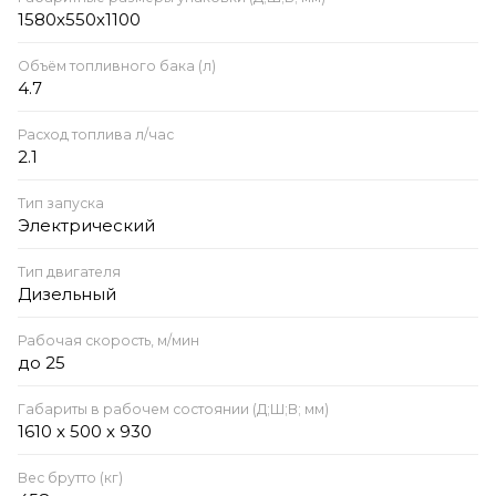
1580х550х1100
Объём топливного бака (л)
4.7
Расход топлива л/час
2.1
Тип запуска
Электрический
Тип двигателя
Дизельный
Рабочая скорость, м/мин
до 25
Габариты в рабочем состоянии (Д;Ш;В; мм)
1610 x 500 x 930
Вес брутто (кг)