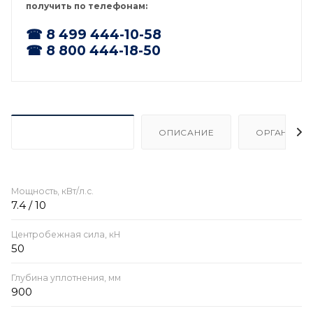
получить по телефонам:
☎ 8 499 444-10-58
☎ 8 800 444-18-50
ХАРАКТЕРИСТИКИ
ОПИСАНИЕ
ОРГАНИЗА
Мощность, кВт/л.с.
7.4 / 10
Центробежная сила, кН
50
Глубина уплотнения, мм
900