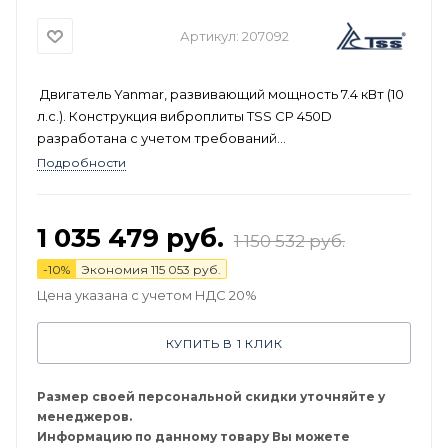
Артикул:
207092
Двигатель Yanmar, развивающий мощность 7.4 кВт (10
л.с.). Конструкция виброплиты TSS CP 450D
разработана с учетом требований
профессиональных строителей
Подробности
1 035 479
руб.
1 150 532
руб.
-
10
%
Экономия
115 053
руб.
Цена указана с учетом НДС 20%
КУПИТЬ В 1 КЛИК
Размер своей персональной скидки уточняйте у
менеджеров.
Информацию по данному товару Вы можете