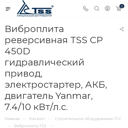
0
Виброплита
реверсивная TSS CP
450D
гидравлический
привод,
электростартер, АКБ,
двигатель Yanmar,
7.4/10 кВт/л.с.
—
—
Главная
Каталог
Строительное оборудование ТСС
—
—
Виброплиты TSS