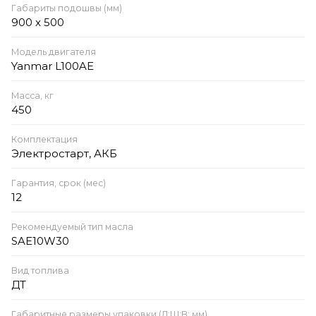
Габариты подошвы (мм)
900 x 500
Модель двигателя
Yanmar L100AE
Масса, кг
450
Комплектация
Электростарт, АКБ
Гарантия, срок (мес)
12
Рекомендуемый тип масла
SAE10W30
Вид топлива
ДТ
Габаритные размеры упаковки (Д;Ш;В; мм)