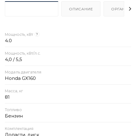
ХАРАКТЕРИСТИКИ
ОПИСАНИЕ
ОРГАНИЗА
Мощность, кВт
?
4.0
Мощность, кВт/л.с.
4,0 / 5,5
Модель двигателя
Honda GX160
Масса, кг
81
Топливо
Бензин
Комплектация
Лопасти, диск