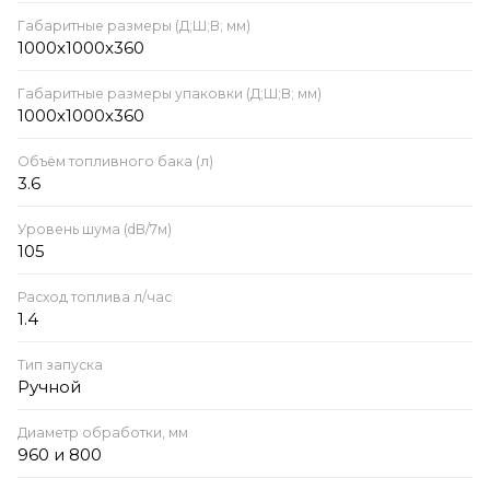
Габаритные размеры (Д;Ш;В; мм)
1000х1000х360
Габаритные размеры упаковки (Д;Ш;В; мм)
1000х1000х360
Объём топливного бака (л)
3.6
Уровень шума (dB/7м)
105
Расход топлива л/час
1.4
Тип запуска
Ручной
Диаметр обработки, мм
960 и 800