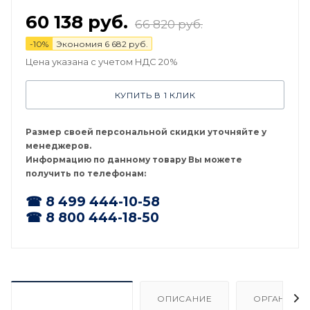
60 138
руб.
66 820
руб.
-
10
%
Экономия
6 682
руб.
Цена указана с учетом НДС 20%
КУПИТЬ В 1 КЛИК
Размер своей персональной скидки уточняйте у
менеджеров.
Информацию по данному товару Вы можете
получить по телефонам:
☎ 8 499 444-10-58
☎ 8 800 444-18-50
ХАРАКТЕРИСТИКИ
ОПИСАНИЕ
ОРГАНИЗА