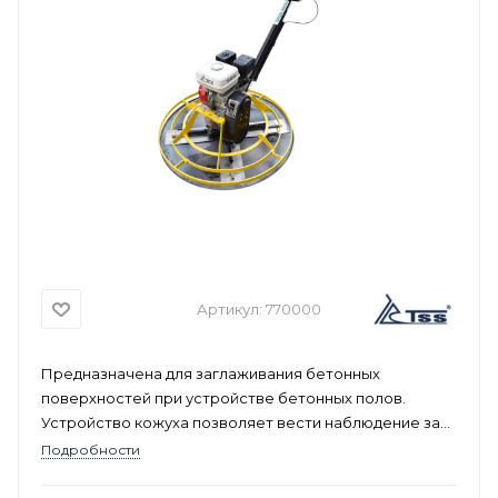
Артикул:
770000
Предназначена для заглаживания бетонных
поверхностей при устройстве бетонных полов.
Устройство кожуха позволяет вести наблюдение за
зоной затирки, возможность регулирования угла
Подробности
наклона ручки и лопастей.