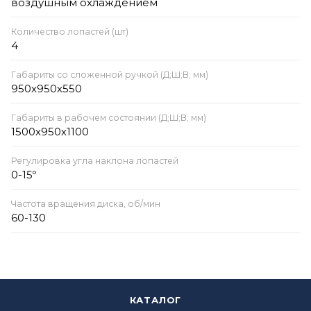
воздушным охлаждением
Количество лопастей (шт)
4
Габариты со сложенной ручкой (Д;Ш;В; мм)
950х950х550
Габариты в рабочем состоянии (Д;Ш;В; мм)
1500х950х1100
Регулировка угла наклона лопастей
0-15º
Частота вращения диска, об/мин
60-130
КАТАЛОГ